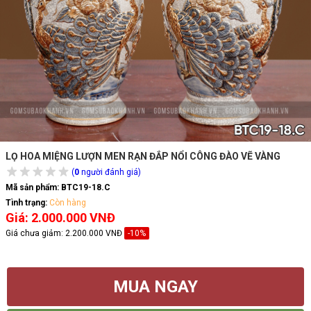
LỌ HOA MIỆNG LƯỢN MEN RẠN ĐẮP NỔI CÔNG ĐÀO VẼ VÀNG
(
0
người đánh giá)
Mã sản phẩm:
BTC19-18.C
Tình trạng:
Còn hàng
Giá: 2.000.000 VNĐ
Giá chưa giảm:
2.200.000 VNĐ
-10%
MUA NGAY