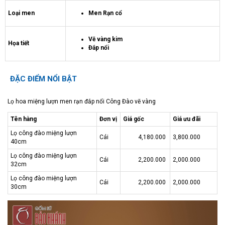
Loại men
Men Rạn cổ
Vẽ vàng kim
Họa tiết
Đắp nổi
ĐẶC ĐIỂM NỔI BẬT
Lọ hoa miệng lượn men rạn đắp nổi Công Đào vẽ vàng
Tên hàng
Đơn vị
Giá gốc
Giá ưu đãi
Lọ công đào miệng lượn
Cái
4,180.000
3,800.000
40cm
Lọ công đào miệng lượn
Cái
2,200.000
2,000.000
32cm
Lọ công đào miệng lượn
Cái
2,200.000
2,000.000
30cm