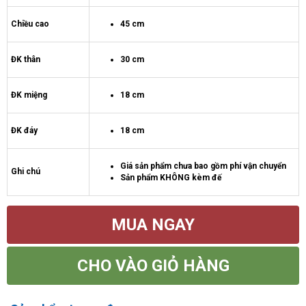
Chiều cao
45 cm
ĐK thân
30 cm
ĐK miệng
18 cm
ĐK đáy
18 cm
Giá sản phẩm chưa bao gồm phí vận chuyển
Ghi chú
Sản phẩm KHÔNG kèm đế
MUA NGAY
CHO VÀO GIỎ HÀNG