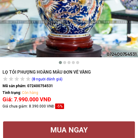
LỌ TỎI PHƯỢNG HOÀNG MẪU ĐƠN VẼ VÀNG
(
0
người đánh giá)
Mã sản phẩm:
072400754531
Tình trạng:
Còn hàng
Giá: 7.990.000 VNĐ
Giá chưa giảm:
8.390.000 VNĐ
-5%
MUA NGAY