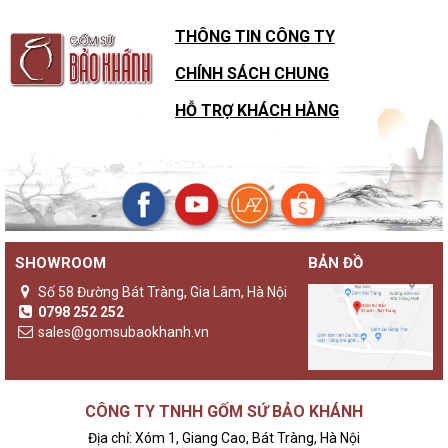
THÔNG TIN CÔNG TY
CHÍNH SÁCH CHUNG
HỖ TRỢ KHÁCH HÀNG
SHOWROOM
BẢN ĐỒ
Số 58 Đường Bát Tràng, Gia Lâm, Hà Nội
0798 252 252
sales@gomsubaokhanh.vn
CÔNG TY TNHH GỐM SỨ BẢO KHÁNH
Địa chỉ: Xóm 1, Giang Cao, Bát Tràng, Hà Nội