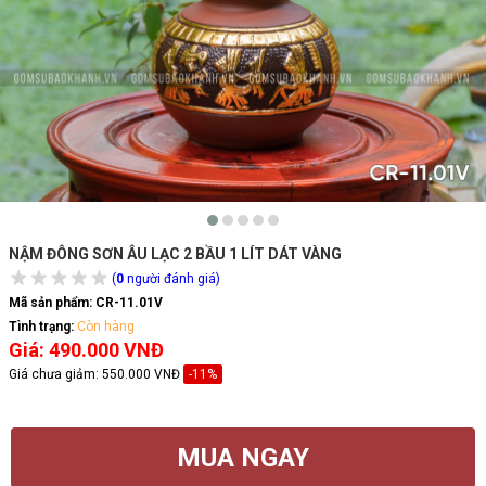
NẬM ĐÔNG SƠN ÂU LẠC 2 BẦU 1 LÍT DÁT VÀNG
(
0
người đánh giá)
Mã sản phẩm:
CR-11.01V
Tình trạng:
Còn hàng
Giá: 490.000 VNĐ
Giá chưa giảm:
550.000 VNĐ
-11%
MUA NGAY