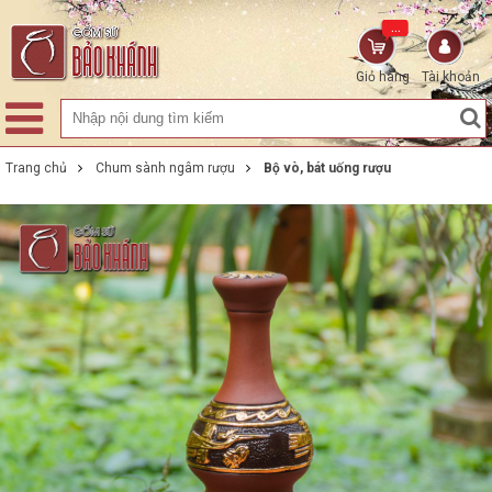
...
Giỏ hàng
Tài khoản
Trang chủ
Chum sành ngâm rượu
Bộ vò, bát uống rượu