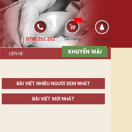
...
0798 252 252
Giỏ hàng
Tài khoản
LIÊN HỆ
BÀI VIẾT NHIỀU NGƯỜI XEM NHẤT
BÀI VIẾT MỚI NHẤT