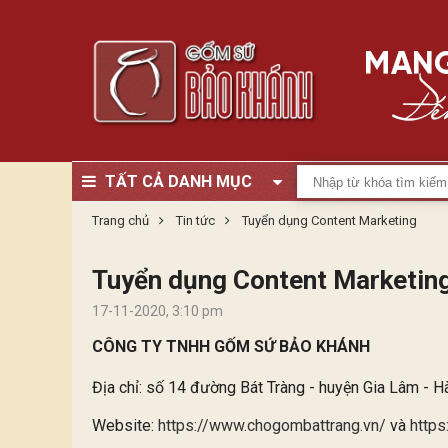
TẤT CẢ DANH MỤC
Trang chủ
Tin tức
Tuyển dụng Content Marketing
Tuyển dụng Content Marketin
17-11-2020, 3:10 pm
CÔNG TY TNHH GỐM SỨ BẢO KHÁNH
Địa chỉ: số 14 đường Bát Tràng - huyện Gia Lâm - H
Website:
https://www.chogombattrang.vn/
và
http