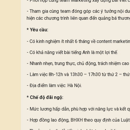
- Phối hợp cùng team Marketing xây dựng bài viết
- Tham gia cùng team đóng góp các ý tưởng nội dun
hiện các chương trình liên quan đến quảng bá thương
* Yêu cầu:
- Có kinh nghiệm ít nhất 6 tháng về content marketi
- Có khả năng viết bài tiếng Anh là một lợi thế.
- Nhanh nhẹn, trung thực, chủ động, trách nhiệm cao 
- Làm việc 8h-12h và 13h30 – 17h30 từ thứ 2 – thứ
- Địa điểm làm việc: Hà Nội.
* Chế độ đãi ngộ:
- Mức lương hấp dẫn, phù hợp với năng lực và kết 
- Hợp đồng lao động, BHXH theo quy định của Luậ