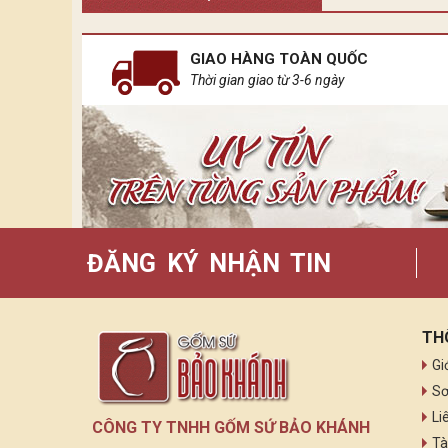
GIAO HÀNG TOÀN QUỐC
Thời gian giao từ 3-6 ngày
ĐĂNG KÝ NHẬN TIN
TH
Gi
Sơ
Li
CÔNG TY TNHH GỐM SỨ BẢO KHÁNH
Tà