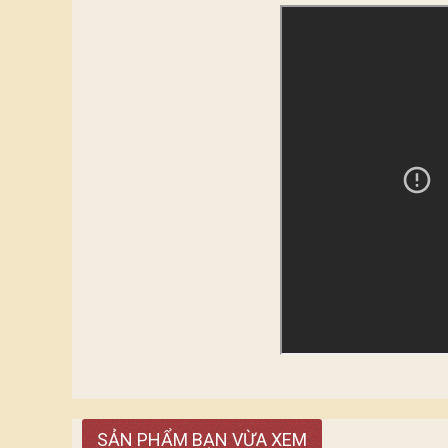
SẢN PHẨM BẠN VỪA XEM