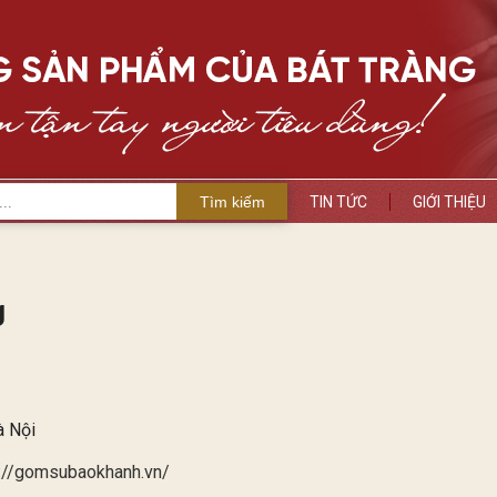
Tìm kiếm
TIN TỨC
GIỚI THIỆU
g
à Nội
s://gomsubaokhanh.vn/