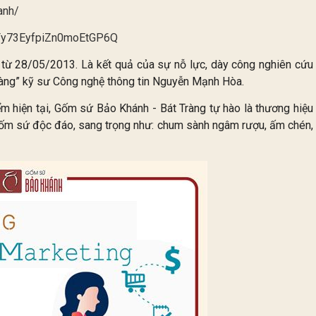
anh/
HFy73EyfpiZn0moEtGP6Q
từ 28/05/2013. Là kết quả của sự nỗ lực, dày công nghiên cứu
chàng” kỹ sư Công nghệ thông tin Nguyễn Mạnh Hòa.
ểm hiện tại, Gốm sứ Bảo Khánh - Bát Tràng tự hào là thương hiệu
m sứ độc đáo, sang trọng như: chum sành ngâm rượu, ấm chén,