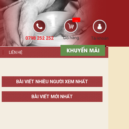
...
0798 252 252
Giỏ hàng
Tài khoản
LIÊN HỆ
BÀI VIẾT NHIỀU NGƯỜI XEM NHẤT
BÀI VIẾT MỚI NHẤT