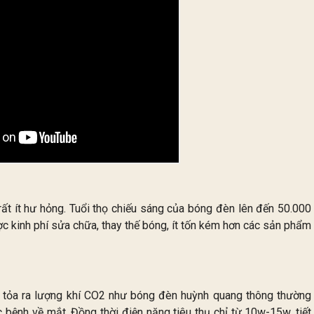
t ít hư hỏng. Tuổi thọ chiếu sáng của bóng đèn lên đến 50.000
ược kinh phí sửa chữa, thay thế bóng, ít tốn kém hơn các sản phẩm
tỏa ra lượng khí CO2 như bóng đèn huỳnh quang thông thường
 bệnh về mắt. Đồng thời điện năng tiêu thụ chỉ từ 10w-15w, tiết