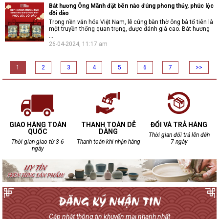
Bát hương Ông Mãnh đặt bên nào đúng phong thủy, phúc lộc
dồi dào
Trong nền văn hóa Việt Nam, lễ cúng bàn thờ ông bà tổ tiên là
một truyền thống quan trọng, được đánh giá cao. Bát hương
...
26-04-2024, 11:17 am
1
2
3
4
5
6
7
>>
GIAO HÀNG TOÀN
THANH TOÁN DỄ
ĐỔI VÀ TRẢ HÀNG
QUỐC
DÀNG
Thời gian đổi trả lên đến
Thời gian giao từ 3-6
Thanh toán khi nhận hàng
7 ngày
ngày
Cập nhật thông tin khuyến mại nhanh nhất