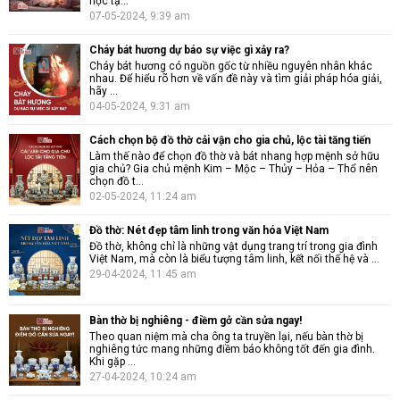
học tậ...
07-05-2024, 9:39 am
Cháy bát hương dự báo sự việc gì xảy ra?
Cháy bát hương có nguồn gốc từ nhiều nguyên nhân khác
nhau. Để hiểu rõ hơn về vấn đề này và tìm giải pháp hóa giải,
hãy ...
04-05-2024, 9:31 am
Cách chọn bộ đồ thờ cải vận cho gia chủ, lộc tài tăng tiến
Làm thế nào để chọn đồ thờ và bát nhang hợp mệnh sở hữu
gia chủ? Gia chủ mệnh Kim – Mộc – Thủy – Hỏa – Thổ nên
chọn đồ t...
02-05-2024, 11:24 am
Đồ thờ: Nét đẹp tâm linh trong văn hóa Việt Nam
Đồ thờ, không chỉ là những vật dụng trang trí trong gia đình
Việt Nam, mà còn là biểu tượng tâm linh, kết nối thế hệ và ...
29-04-2024, 11:45 am
Bàn thờ bị nghiêng - điềm gở cần sửa ngay!
Theo quan niệm mà cha ông ta truyền lại, nếu bàn thờ bị
nghiêng tức mang những điềm báo không tốt đến gia đình.
Khi gặp ...
27-04-2024, 10:24 am