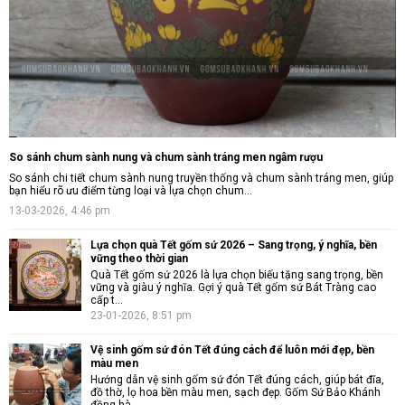
So sánh chum sành nung và chum sành tráng men ngâm rượu
So sánh chi tiết chum sành nung truyền thống và chum sành tráng men, giúp
bạn hiểu rõ ưu điểm từng loại và lựa chọn chum...
13-03-2026, 4:46 pm
Lựa chọn quà Tết gốm sứ 2026 – Sang trọng, ý nghĩa, bền
vững theo thời gian
Quà Tết gốm sứ 2026 là lựa chọn biếu tặng sang trọng, bền
vững và giàu ý nghĩa. Gợi ý quà Tết gốm sứ Bát Tràng cao
cấp t...
23-01-2026, 8:51 pm
Vệ sinh gốm sứ đón Tết đúng cách để luôn mới đẹp, bền
màu men
Hướng dẫn vệ sinh gốm sứ đón Tết đúng cách, giúp bát đĩa,
đồ thờ, lọ hoa bền màu men, sạch đẹp. Gốm Sứ Bảo Khánh