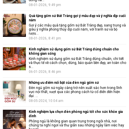
đồng hà...
08-01-2026, 9:49 pm
Quà tặng gốm sứ Bát Tràng gợi ý mẫu đẹp và ý nghĩa dịp cuối
năm
Gợi ý các mẫu quà tặng gốm sứ Bát Tràng đẹp, sang trọng và
giàu ý nghĩa phong thủy dịp cuối năm, với tranh sứ và bộ
rượu...
08-01-2026, 8:41 pm
Kinh nghiệm sử dụng gốm sứ Bát Tràng đúng chuẩn cho
không gian sống
Kinh nghiệm sử dụng gốm sứ Bát Tràng đúng chuẩn, chi tiết
và thực tế về cách chọn, dùng, bảo quản bền đẹp, an toàn cho
s...
06-01-2026, 8:46 pm
Những ưu điểm nổi bật của đèn ngủ gốm sứ
Đèn ngủ gốm sứ ngày càng trở nên xuất sắc hơn trong lĩnh
vực nội thất, vượt qua các phong cách từ cổ điển đến hiện
đại. ...
08-05-2024, 10:04 am
Kinh nghiệm lựa chọn đèn phòng ngủ tốt cho sức khỏe gia
đình
Phòng ngủ là không gian quan trọng trong ngôi nhà, nơi
chúng ta nghỉ ngơi và thư giãn sau những ngày làm việc hay