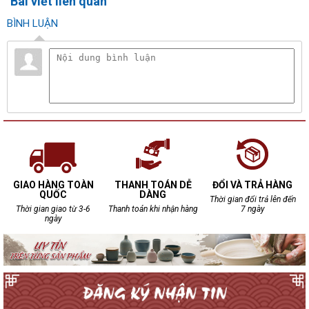
Bài viết liên quan
BÌNH LUẬN
GIAO HÀNG TOÀN
THANH TOÁN DỄ
ĐỔI VÀ TRẢ HÀNG
QUỐC
DÀNG
Thời gian đổi trả lên đến
Thời gian giao từ 3-6
Thanh toán khi nhận hàng
7 ngày
ngày