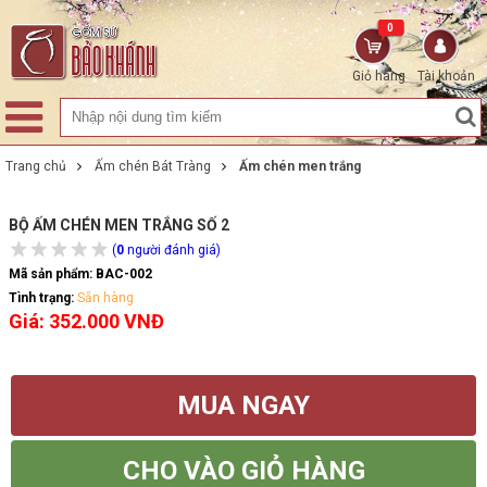
0
Giỏ hàng
Tài khoản
Trang chủ
Ấm chén Bát Tràng
Ấm chén men trắng
BỘ ẤM CHÉN MEN TRẮNG SỐ 2
(
0
người đánh giá)
Mã sản phẩm:
BAC-002
Tình trạng:
Sẵn hàng
Giá: 352.000 VNĐ
MUA NGAY
CHO VÀO GIỎ HÀNG