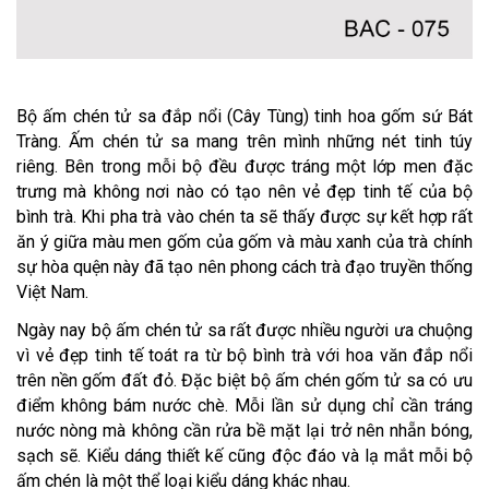
Bộ ấm chén tử sa đắp nổi (Cây Tùng) tinh hoa gốm sứ Bát
Tràng. Ấm chén tử sa mang trên mình những nét tinh túy
riêng. Bên trong mỗi bộ đều được tráng một lớp men đặc
trưng mà không nơi nào có tạo nên vẻ đẹp tinh tế của bộ
bình trà. Khi pha trà vào chén ta sẽ thấy được sự kết hợp rất
ăn ý giữa màu men gốm của gốm và màu xanh của trà chính
sự hòa quện này đã tạo nên phong cách trà đạo truyền thống
Việt Nam.
Ngày nay bộ ấm chén tử sa rất được nhiều người ưa chuộng
vì vẻ đẹp tinh tế toát ra từ bộ bình trà với hoa văn đắp nổi
trên nền gốm đất đỏ. Đặc biệt bộ ấm chén gốm tử sa có ưu
điểm không bám nước chè. Mỗi lần sử dụng chỉ cần tráng
nước nòng mà không cần rửa bề mặt lại trở nên nhẵn bóng,
sạch sẽ. Kiểu dáng thiết kế cũng độc đáo và lạ mắt mỗi bộ
ấm chén là một thể loại kiểu dáng khác nhau.