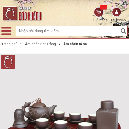
...
Giỏ hàng
Tài khoản
Trang chủ
Ấm chén Bát Tràng
Ấm chén tử sa