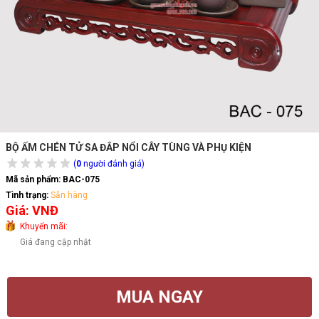
BỘ ẤM CHÉN TỬ SA ĐẮP NỔI CÂY TÙNG VÀ PHỤ KIỆN
(
0
người đánh giá)
Mã sản phẩm:
BAC-075
Tình trạng:
Sẵn hàng
Giá: VNĐ
Khuyến mãi:
Giá đang cập nhật
MUA NGAY