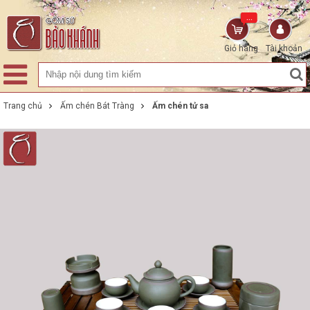
...
Giỏ hàng
Tài khoản
Trang chủ
Ấm chén Bát Tràng
Ấm chén tử sa