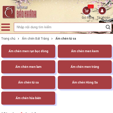
...
Giỏ hàng
Tài khoản
Trang chủ
Ấm chén Bát Tràng
Ấm chén tử sa
Ấm chén men rạn bọc đồng
Ấm chén men kem
Ấm chén men lam
Ấm chén men trắng
Ấm chén tử sa
Ấm chén Hồng Sa
Ấm chén hỏa biến