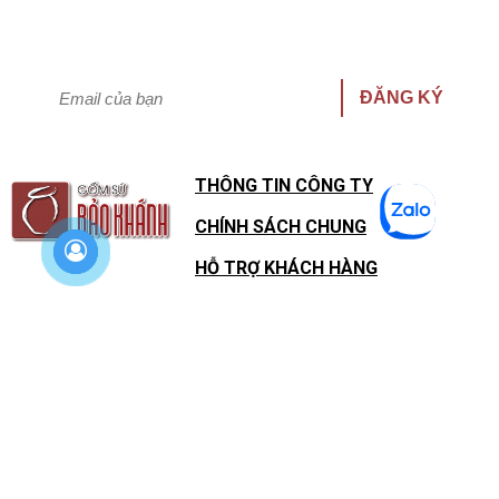
Cập nhật thông tin khuyến mại nhanh nhất
Hưởng quyền lợi giảm giá đặc biệt!
ĐĂNG KÝ
THÔNG TIN CÔNG TY
CHÍNH SÁCH CHUNG
HỖ TRỢ KHÁCH HÀNG
SHOWROOM
BẢN ĐỒ
Số 58 Đường Bát Tràng, Gia Lâm, Hà Nội
0798 252 252