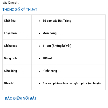
gây lãng phí.
THÔNG SỐ KỸ THUẬT
Chất liệu
Sứ cao cấp Bát Tràng
Loại men
Men bóng
Chiều cao
11 cm (không kể vòi)
Dung tích
180 ml
Kiểu dáng
Hình thang
Ghi chú
Giá sản phẩm chưa bao gồm phí vận chuyển
ĐẶC ĐIỂM NỔI BẬT