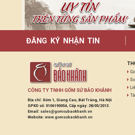
ĐĂNG KÝ NHẬN TIN
TH
Gi
Sơ
Li
CÔNG TY TNHH GỐM SỨ BẢO KHÁNH
Tà
Địa chỉ: Xóm 1, Giang Cao, Bát Tràng, Hà Nội
GPKD số: 0106190054, Cấp ngày: 28/05/2013.
Email:
sales@gomsubaokhanh.vn
Website:
www.gomsubaokhanh.vn