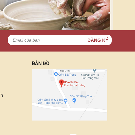
ĐĂNG KÝ
BẢN ĐỒ
in