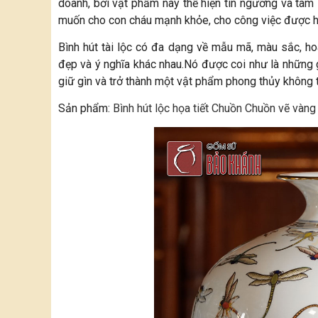
doanh, bởi vật phẩm này thể hiện tín ngưỡng và tâm 
muốn cho con cháu mạnh khỏe, cho công việc được 
Bình hút tài lộc có đa dạng về mẫu mã, màu sắc, ho
đẹp và ý nghĩa khác nhau.Nó được coi như là những g
giữ gìn và trở thành một vật phẩm phong thủy không t
Sản phẩm:
Bình hút lộc họa tiết Chuồn Chuồn vẽ vàng