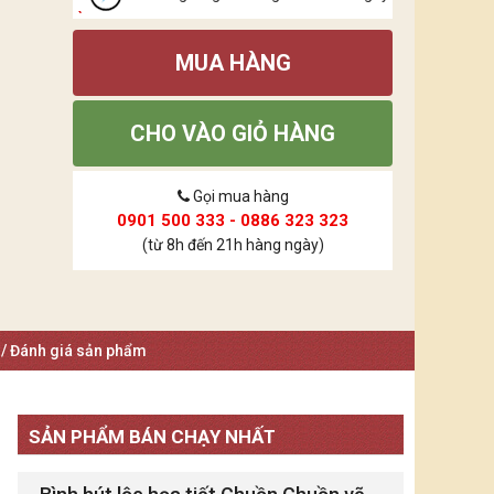
MUA HÀNG
CHO VÀO GIỎ HÀNG
Gọi mua hàng
0901 500 333 - 0886 323 323
(từ 8h đến 21h hàng ngày)
 / Đánh giá sản phẩm
SẢN PHẨM BÁN CHẠY NHẤT