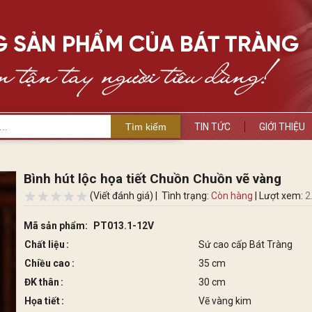
Tìm kiếm
TIN TỨC
GIỚI THIỆU
Bình hút lộc họa tiết Chuồn Chuồn vẽ vàng
(Viết đánh giá) |
Tình trạng:
Còn hàng
| Lượt xem:
2
Mã sản phẩm:
PT013.1-12V
Chất liệu
Sứ cao cấp Bát Tràng
Chiều cao
35 cm
ĐK thân
30 cm
Họa tiết
Vẽ vàng kim