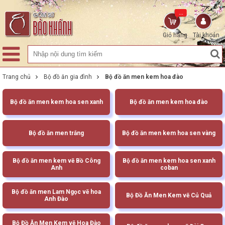
...
Giỏ hàng
Tài khoản
Trang chủ
Bộ đồ ăn gia đình
Bộ đồ ăn men kem hoa đào
Bộ đồ ăn men kem hoa sen xanh
Bộ đồ ăn men kem hoa đào
Bộ đồ ăn men trắng
Bộ đồ ăn men kem hoa sen vàng
Bộ đồ ăn men kem vẽ Bồ Công
Bộ đồ ăn men kem hoa sen xanh
Anh
coban
Bộ đồ ăn men Lam Ngọc vẽ hoa
Bộ Đồ Ăn Men Kem vẽ Củ Quả
Anh Đào
Bộ Đồ Ăn Men Kem vẽ Hoa Đào