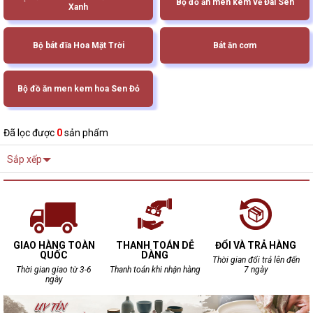
Bộ đồ ăn men kem vẽ Đài Sen
Xanh
Bộ bát đĩa Hoa Mặt Trời
Bát ăn cơm
Bộ đồ ăn men kem hoa Sen Đỏ
Đã lọc được
0
sản phẩm
Sắp xếp
GIAO HÀNG TOÀN
THANH TOÁN DỄ
ĐỔI VÀ TRẢ HÀNG
QUỐC
DÀNG
Thời gian đổi trả lên đến
Thời gian giao từ 3-6
Thanh toán khi nhận hàng
7 ngày
ngày