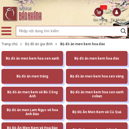
...
Giỏ hàng
Tài khoản
Trang chủ
Bộ đồ ăn gia đình
Bộ đồ ăn men kem hoa đào
Bộ đồ ăn men kem hoa sen xanh
Bộ đồ ăn men kem hoa đào
Bộ đồ ăn men trắng
Bộ đồ ăn men kem hoa sen vàng
Bộ đồ ăn men kem vẽ Bồ Công
Bộ đồ ăn men kem hoa sen xanh
Anh
coban
Bộ đồ ăn men Lam Ngọc vẽ hoa
Bộ Đồ Ăn Men Kem vẽ Củ Quả
Anh Đào
Bộ Đồ Ăn Men Kem vẽ Hoa Đào