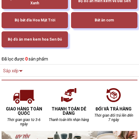
Bộ đồ ăn men kem vẽ Đài Sen
Xanh
Bộ bát đĩa Hoa Mặt Trời
Bát ăn cơm
Bộ đồ ăn men kem hoa Sen Đỏ
Đã lọc được
0
sản phẩm
Sắp xếp
GIAO HÀNG TOÀN
THANH TOÁN DỄ
ĐỔI VÀ TRẢ HÀNG
QUỐC
DÀNG
Thời gian đổi trả lên đến
Thời gian giao từ 3-6
Thanh toán khi nhận hàng
7 ngày
ngày