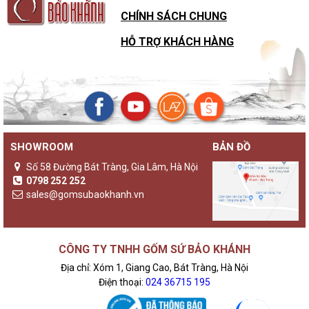
CHÍNH SÁCH CHUNG
HỖ TRỢ KHÁCH HÀNG
SHOWROOM
BẢN ĐỒ
Số 58 Đường Bát Tràng, Gia Lâm, Hà Nội
0798 252 252
sales@gomsubaokhanh.vn
CÔNG TY TNHH GỐM SỨ BẢO KHÁNH
Địa chỉ: Xóm 1, Giang Cao, Bát Tràng, Hà Nội
Điện thoại:
024 36715 195