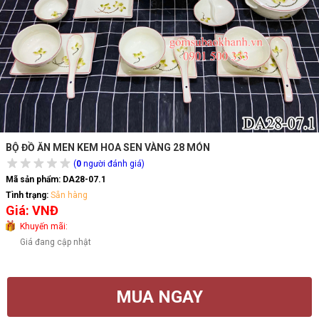
BỘ ĐỒ ĂN MEN KEM HOA SEN VÀNG 28 MÓN
(
0
người đánh giá)
Mã sản phẩm:
DA28-07.1
Tình trạng:
Sẵn hàng
Giá: VNĐ
Khuyến mãi:
Giá đang cập nhật
MUA NGAY