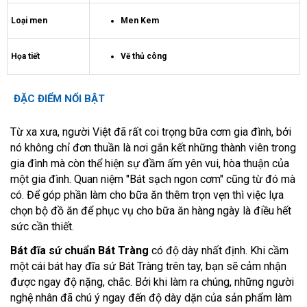
Loại men
Men Kem
Họa tiết
Vẽ thủ công
ĐẶC ĐIỂM NỔI BẬT
Từ xa xưa, người Việt đã rất coi trọng bữa cơm gia đình, bởi
nó không chỉ đơn thuần là nơi gắn kết những thành viên trong
gia đình mà còn thể hiện sự đầm ấm yên vui, hòa thuận của
một gia đình. Quan niệm "Bát sạch ngon cơm" cũng từ đó mà
có. Để góp phần làm cho bữa ăn thêm trọn vẹn thì việc lựa
chọn bộ đồ ăn để phục vụ cho bữa ăn hàng ngày là điều hết
sức cần thiết.
Bát đĩa sứ chuẩn Bát Tràng
có độ dày nhất định. Khi cầm
một cái bát hay đĩa sứ Bát Tràng trên tay, bạn sẽ cảm nhận
được ngay độ nặng, chắc. Bởi khi làm ra chúng, những người
nghệ nhân đã chú ý ngay đến độ dày dặn của sản phẩm làm