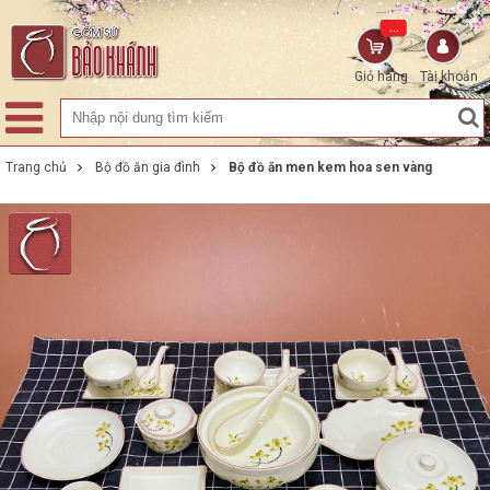
...
Giỏ hàng
Tài khoản
Trang chủ
Bộ đồ ăn gia đình
Bộ đồ ăn men kem hoa sen vàng