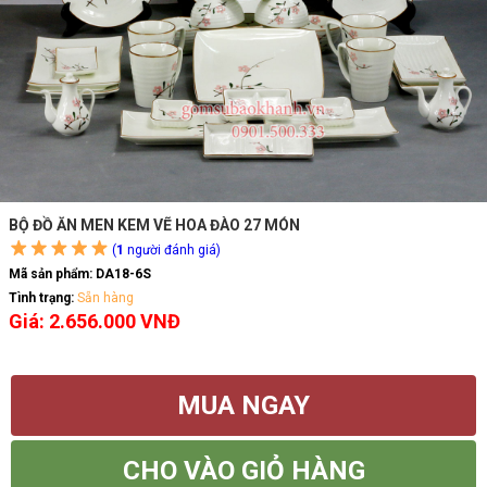
BỘ ĐỒ ĂN MEN KEM VẼ HOA ĐÀO 27 MÓN
(
1
người đánh giá)
Mã sản phẩm:
DA18-6S
Tình trạng:
Sẵn hàng
Giá: 2.656.000 VNĐ
MUA NGAY
CHO VÀO GIỎ HÀNG