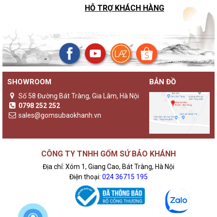
HỖ TRỢ KHÁCH HÀNG
SHOWROOM
BẢN ĐỒ
Số 58 Đường Bát Tràng, Gia Lâm, Hà Nội
0798 252 252
sales@gomsubaokhanh.vn
CÔNG TY TNHH GỐM SỨ BẢO KHÁNH
Địa chỉ: Xóm 1, Giang Cao, Bát Tràng, Hà Nội
Điện thoại:
024 36715 195