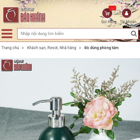
...
Giỏ hàng
Tài khoản
Trang chủ
Khách sạn, Resot, Nhà hàng
Đồ dùng phòng tắm