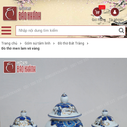
...
Giỏ hàng
Tài khoản
Trang chủ
Gốm sứ tâm linh
Đồ thờ Bát Tràng
Đồ thờ men lam vẽ vàng