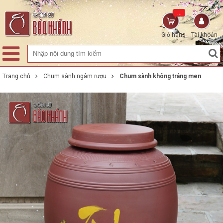
...
Giỏ hàng
Tài khoản
Trang chủ
Chum sành ngâm rượu
Chum sành không tráng men