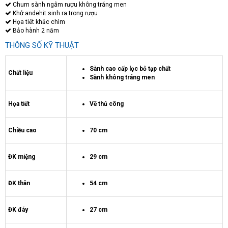
Chum sành ngâm rượu không tráng men
Khử andehit sinh ra trong rượu
Họa tiết khắc chìm
Bảo hành 2 năm
THÔNG SỐ KỸ THUẬT
Sành cao cấp lọc bỏ tạp chất
Chất liệu
Sành không tráng men
Họa tiết
Vẽ thủ công
Chiều cao
70 cm
ĐK miệng
29 cm
ĐK thân
54 cm
ĐK đáy
27 cm