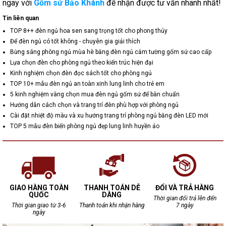
ngay với
Gốm sứ Bảo Khánh
để nhận được tư vấn nhanh nhất!
Tin liên quan
TOP 8++ đèn ngủ hoa sen sang trọng tốt cho phong thủy
Để đèn ngủ có tốt không - chuyên gia giải thích
Bừng sáng phòng ngủ mùa hè bằng đèn ngủ cắm tường gốm sứ cao cấp
Lựa chọn đèn cho phòng ngủ theo kiến trúc hiện đại
Kinh nghiệm chọn đèn đọc sách tốt cho phòng ngủ
TOP 10+ mẫu đèn ngủ an toàn xinh lung linh cho trẻ em
5 kinh nghiệm vàng chọn mua đèn ngủ gốm sứ để bàn chuẩn
Hướng dẫn cách chọn và trang trí đèn phù hợp với phòng ngủ
Cài đặt nhiệt độ màu và xu hướng trang trí phòng ngủ bằng đèn LED mới
TOP 5 mẫu đèn biến phòng ngủ đẹp lung linh huyền ảo
GIAO HÀNG TOÀN
THANH TOÁN DỄ
ĐỔI VÀ TRẢ HÀNG
QUỐC
DÀNG
Thời gian đổi trả lên đến
Thời gian giao từ 3-6
Thanh toán khi nhận hàng
7 ngày
ngày