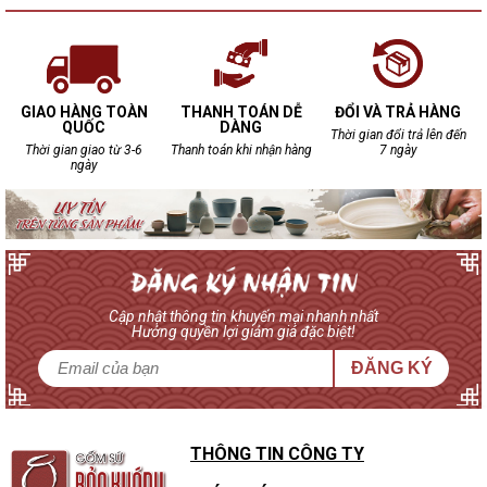
GIAO HÀNG TOÀN
THANH TOÁN DỄ
ĐỔI VÀ TRẢ HÀNG
QUỐC
DÀNG
Thời gian đổi trả lên đến
Thời gian giao từ 3-6
Thanh toán khi nhận hàng
7 ngày
ngày
Cập nhật thông tin khuyến mại nhanh nhất
Hưởng quyền lợi giảm giá đặc biệt!
ĐĂNG KÝ
THÔNG TIN CÔNG TY