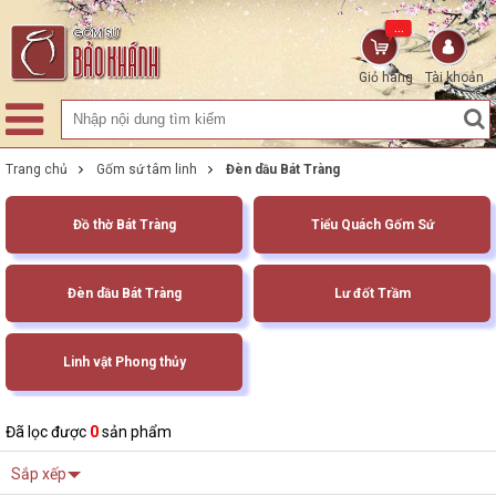
...
Giỏ hàng
Tài khoản
Trang chủ
Gốm sứ tâm linh
Đèn dầu Bát Tràng
Đồ thờ Bát Tràng
Tiểu Quách Gốm Sứ
Đèn dầu Bát Tràng
Lư đốt Trầm
Linh vật Phong thủy
Đã lọc được
0
sản phẩm
Sắp xếp