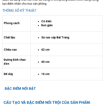
tạo điểm nhấn cho mọi căn phòng.
THÔNG SỐ KỸ THUẬT
Cổ điển
Phong cách
Đơn giản
Chất liệu
Sứ cao cấp Bát Tràng
Chiều cao
62 cm
Đường kính chao
40 cm
đèn
ĐK đáy
16 cm
ĐẶC ĐIỂM NỔI BẬT
CẤU TẠO VÀ ĐẶC ĐIỂM NỔI TRỘI CỦA SẢN PHẨM: