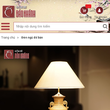
...
Giỏ hàng
Tài khoản
Trang chủ
Đèn ngủ để bàn