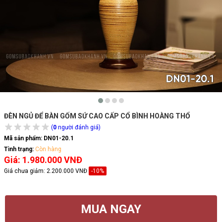
ĐÈN NGỦ ĐỂ BÀN GỐM SỨ CAO CẤP CỔ BÌNH HOÀNG THỔ
(
0
người đánh giá)
Mã sản phẩm:
DN01-20.1
Tình trạng:
Còn hàng
Giá: 1.980.000 VNĐ
Giá chưa giảm:
2.200.000 VNĐ
-10%
MUA NGAY