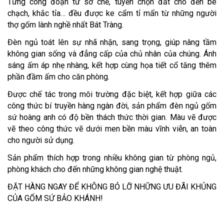
Từng công đoạn từ sơ chế, tuyển chọn đất cho đến be
chạch, khắc tỉa… đều được ke cẩm tỉ mẩn từ những người
thợ gốm lành nghề nhất Bát Tràng.
Đèn ngủ toát lên sự nhã nhặn, sang trọng, giúp nâng tầm
không gian sống và đẳng cấp của chủ nhân của chúng. Ánh
sáng ấm áp nhẹ nhàng, kết hợp cùng họa tiết cổ tăng thêm
phần đầm ấm cho căn phòng.
Được chế tác trong môi trường đặc biệt, kết hợp giữa các
công thức bí truyền hàng ngàn đời, sản phẩm đèn ngủ gốm
sứ hoàng anh có độ bền thách thức thời gian. Màu vẽ được
vẽ theo công thức vẽ dưới men bền màu vĩnh viễn, an toàn
cho người sử dụng.
Sản phẩm thích hợp trong nhiều không gian từ phòng ngủ,
phòng khách cho đến những không gian nghệ thuật.
ĐẶT HÀNG NGAY ĐỂ KHÔNG BỎ LỠ NHỮNG ƯU ĐÃI KHỦNG
CỦA GỐM SỨ BẢO KHÁNH!