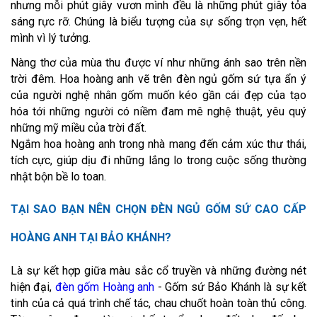
nhưng mỗi phút giây vươn mình đều là những phút giây tỏa
sáng rực rỡ. Chúng là biểu tượng của sự sống trọn vẹn, hết
mình vì lý tưởng.
Nàng thơ của mùa thu được ví như những ánh sao trên nền
trời đêm. Hoa hoàng anh vẽ trên đèn ngủ gốm sứ tựa ẩn ý
của người nghệ nhân gốm muốn kéo gần cái đẹp của tạo
hóa tới những người có niềm đam mê nghệ thuật, yêu quý
những mỹ miều của trời đất.
Ngắm hoa hoàng anh trong nhà mang đến cảm xúc thư thái,
tích cực, giúp dịu đi những lắng lo trong cuộc sống thường
nhật bộn bề lo toan.
TẠI SAO BẠN NÊN CHỌN ĐÈN NGỦ GỐM SỨ CAO CẤP
HOÀNG ANH TẠI BẢO KHÁNH?
Là sự kết hợp giữa màu sắc cổ truyền và những đường nét
hiện đại,
đèn gốm Hoàng anh
- Gốm sứ Bảo Khánh là sự kết
tinh của cả quá trình chế tác, chau chuốt hoàn toàn thủ công.