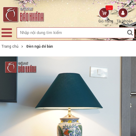
...
Giỏ hàng
Tài khoản
Trang chủ
Đèn ngủ để bàn