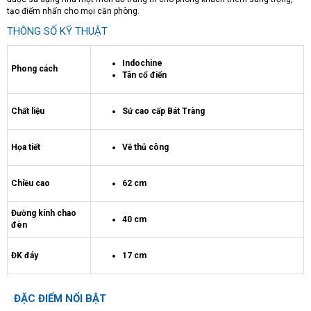
tạo điểm nhấn cho mọi căn phòng.
THÔNG SỐ KỸ THUẬT
Indochine
Phong cách
Tân cổ điển
Chất liệu
Sứ cao cấp Bát Tràng
Họa tiết
Vẽ thủ công
Chiều cao
62 cm
Đường kính chao
40 cm
đèn
ĐK đáy
17 cm
ĐẶC ĐIỂM NỔI BẬT