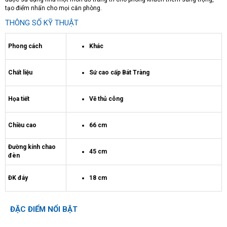
tạo điểm nhấn cho mọi căn phòng.
THÔNG SỐ KỸ THUẬT
Phong cách
Khác
Chất liệu
Sứ cao cấp Bát Tràng
Họa tiết
Vẽ thủ công
Chiều cao
66 cm
Đường kính chao
45 cm
đèn
ĐK đáy
18 cm
ĐẶC ĐIỂM NỔI BẬT