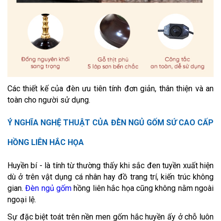
Các thiết kế của đèn ưu tiên tính đơn giản, thân thiện và an
toàn cho người sử dụng.
Ý NGHĨA NGHỆ THUẬT CỦA ĐÈN NGỦ GỐM SỨ CAO CẤP
HỒNG LIÊN HẮC HỌA
Huyền bí - là tính từ thường thấy khi sắc đen tuyền xuất hiện
dù ở trên vật dụng cá nhân hay đồ trang trí, kiến trúc không
gian.
Đèn ngủ gốm
hồng liên hắc họa cũng không nằm
ngoài
ngoại lệ.
Sự đặc biệt toát trên nền men gốm hắc huyền ấy ở chỗ luôn