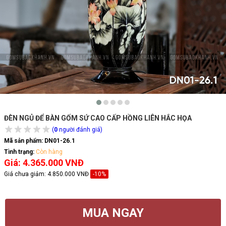
ĐÈN NGỦ ĐỂ BÀN GỐM SỨ CAO CẤP HỒNG LIÊN HẮC HỌA
(
0
người đánh giá)
Mã sản phẩm:
DN01-26.1
Tình trạng:
Còn hàng
Giá: 4.365.000 VNĐ
Giá chưa giảm:
4.850.000 VNĐ
-10%
MUA NGAY