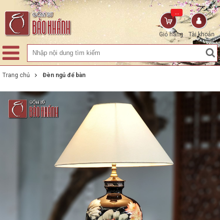
...
Giỏ hàng
Tài khoản
Trang chủ
Đèn ngủ để bàn