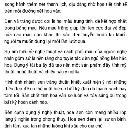
song hành thêm nét thanh lịch, dịu dàng nhờ họa tiết tinh tế
trên mỗi đường nét hoa văn.
Đen và trắng được coi là hai màu trung tính, dễ kết hợp nhất
trong bảng màu. Nếu màu trắng giúp tôn lên cực đại vẻ đẹp
của các màu sắc khác thì sắc đen huyễn hoặc lại khiến
người ta muốn dừng lại mỗi lần lướt qua.
Sự am hiểu về nghệ thuật và cách phối màu của người nghệ
nhân gốm sứ là nền tảng cho tuyệt tác đèn ngủ hồng liên hắc
họa. Dụng ý tài ba ấy đã tạo nên một sản phẩm đầy tính mỹ
thuật, nghệ thuật và chiều sâu ý nghĩa.
Hình ảnh nhành sen trắng thuần khiết xuất hiện ý nói những
điều đẹp đẽ có thể xuất hiện ở bất kỳ đâu dù thanh sạch hay
tăm tối. Bản chất tinh hoa vẫn sẽ luôn và tỏa sáng dù trong
bất kỳ hoàn cảnh nào.
Bên cạnh dụng ý nghệ thuật, hoa sen còn mang nhiều lớp
lang ý nghĩa trong phong thủy. Hoa sen đem lại sự an bình,
tĩnh tâm, xua tan những luồng khí xấu cho gia chủ.