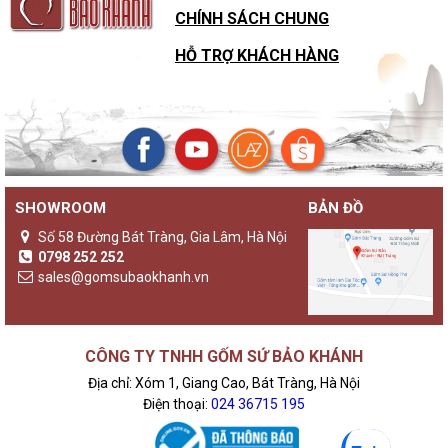
CHÍNH SÁCH CHUNG
HỖ TRỢ KHÁCH HÀNG
SHOWROOM
BẢN ĐỒ
Số 58 Đường Bát Tràng, Gia Lâm, Hà Nội
0798 252 252
sales@gomsubaokhanh.vn
CÔNG TY TNHH GỐM SỨ BẢO KHÁNH
Địa chỉ: Xóm 1, Giang Cao, Bát Tràng, Hà Nội
Điện thoại:
024 36715 195