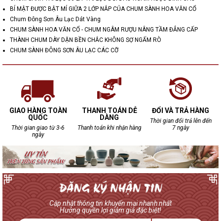
BÍ MẬT ĐƯỢC BẬT MÍ GIỮA 2 LỚP NẮP CỦA CHUM SÀNH HOA VĂN CỔ
Chum Đông Sơn Âu Lạc Dát Vàng
CHUM SÀNH HOA VĂN CỔ - CHUM NGÂM RƯỢU NÂNG TẦM ĐẲNG CẤP
THÀNH CHUM DÀY DẶN BỀN CHẮC KHÔNG SỢ NGẤM RÒ
CHUM SÀNH ĐÔNG SƠN ÂU LẠC CÁC CỠ
GIAO HÀNG TOÀN
THANH TOÁN DỄ
ĐỔI VÀ TRẢ HÀNG
QUỐC
DÀNG
Thời gian đổi trả lên đến
Thời gian giao từ 3-6
Thanh toán khi nhận hàng
7 ngày
ngày
Cập nhật thông tin khuyến mại nhanh nhất
Hưởng quyền lợi giảm giá đặc biệt!