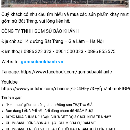
Quý khách có nhu cầu tìm hiểu và mua các sản phẩm khay mứt
gốm sứ Bát Tràng, vui lòng liên hệ:
CÔNG TY TNHH GỐM SỨ BẢO KHÁNH
Địa chỉ: số 14 đường Bát Tràng – Gia Lâm – Hà Nội
Điện thoại: 0886.323.323 - 0901.500.333 - 0886.855.575
Website:
gomsubaokhanh.vn
Fanpage: https://www.facebook.com/gomsubaokhanh/
Youtube:
https://www.youtube.com/channel/UC4HFy73EyfpiZn0moEtG
Tin liên quan
“Hơn thua” giữa hai dòng chum Đông sơn THẬT và GIẢ
Bạn đang LÃNG PHÍ nếu CHỈ dùng chum để NGÂM RƯỢU!
ĐỪNG MUA CHUM NẾU BẠN CHƯA BIẾT BỘ 3 CÁCH KIỂM TRA NÀY!
CHUM SÀNH ĐỒNG SƠN ÂU LẠC - CHUM CỦA SỰ ĐAM MÊ
CHUM SÀNH TÀI LỘC 50 LÍT TÀI LỘC DỒI DÀO NGÂM RƯỢU ĐỈNH CAO