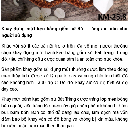
Khay đựng mứt kẹo bằng gốm sứ Bát Tràng an toàn cho
người sử dụng
Khác với số ít các bà nội trợ ở trên, đa số mọi người thường
chọn khay đựng mứt bánh kẹo bằng gốm sứ Bát Tràng. Trong
đó, tiêu chí hàng đầu được quan tâm là an toàn cho sức khỏe.
Sản phẩm khay gốm sứ đựng mứt thường được làm theo dòng
men thủy tinh, được xử lý qua lò gas và nung chín tại nhiệt độ
cao khoảng hơn 1300 độ C. Do đó, khay sứ có độ bền và độ
dày cao.
Khay mứt bánh kẹo gốm sứ Bát Tràng được tráng lớp men bóng
bên ngoài, việc tráng lớp men này giúp sản phẩm không bị bám
bụi, bám bẩn. Bạn có thể dễ dàng lau chùi, làm sạch mà vẫn
đảm bảo bộ khay vẫn có độ bóng và không bị xỉn màu, không
bị xước hoặc bạc màu theo thời gian.