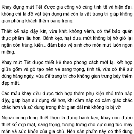
Khay đựng mứt Tết được gia công vô cùng tinh tế và hiện đại,
không chỉ là đồ vật tiện dụng mà còn là vật trang trí giúp không
gian phòng khách thêm sang trọng.
Thiết kế nắp đậy kín, vừa khít, không vênh, có thể bảo quản
thực phẩm lâu hơn. Bánh kẹo, hạt dưa, mứt không bị hở gió lại
ngăn côn trùng, kiến… đảm bảo vệ sinh cho món mứt luôn ngon
miệng.
Khay mứt Tết được thiết kế theo phong cách mới lạ, kết hợp
giữa gốm và gỗ tạo nên vẻ sang trọng, tinh tế, vừa có thể sử
dùng hàng ngày, vừa để trang trí cho không gian trưng bày thêm
đẹp mắt.
Các mẫu khay đều được tích hợp thêm phụ kiện nhỏ trên nắp
đậy, giúp bạn sử dụng dễ hơn, khi cầm nắp có cảm giác chắc
chắc hơn và sử dụng trong thời gian dài mà không lo bị vỡ.
Ngoài công dụng thiết thực là đựng bánh kẹo, khay còn được
thiết kế đẹp mặt, sang trọng, tượng trưng cho sự sung túc, may
mắn và sức khỏe của gia chủ. Nên sản phẩm này có thể dùng