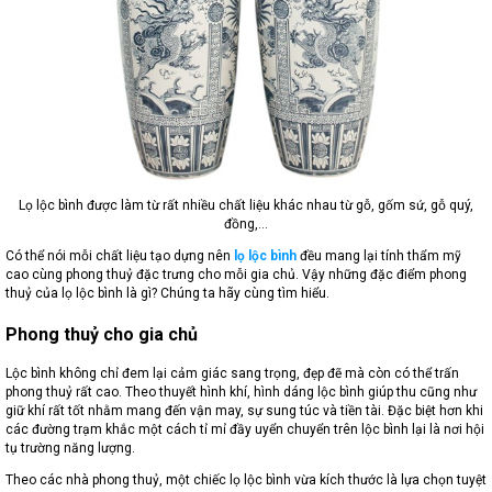
Lọ lộc bình được làm từ rất nhiều chất liệu khác nhau từ gỗ, gốm sứ, gỗ quý,
đồng,…
Có thể nói mỗi chất liệu tạo dựng nên
lọ lộc bình
đều mang lại tính thẩm mỹ
cao cùng phong thuỷ đặc trưng cho mỗi gia chủ. Vậy những đặc điểm phong
thuỷ của lọ lộc bình là gì? Chúng ta hãy cùng tìm hiểu.
Phong thuỷ cho gia chủ
Lộc bình không chỉ đem lại cảm giác sang trọng, đẹp đẽ mà còn có thể trấn
phong thuỷ rất cao. Theo thuyết hình khí, hình dáng lộc bình giúp thu cũng như
giữ khí rất tốt nhằm mang đến vận may, sự sung túc và tiền tài. Đặc biệt hơn khi
các đường trạm khắc một cách tỉ mỉ đầy uyển chuyển trên lộc bình lại là nơi hội
tụ trường năng lượng.
Theo các nhà phong thuỷ, một chiếc lọ lộc bình vừa kích thước là lựa chọn tuyệt