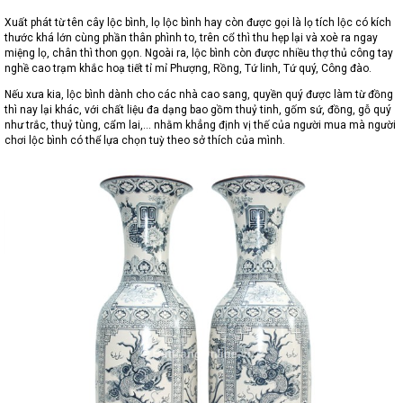
Xuất phát từ tên cây lộc bình, lọ lộc bình hay còn được gọi là lọ tích lộc có kích
thước khá lớn cùng phần thân phình to, trên cổ thì thu hẹp lại và xoè ra ngay
miệng lọ, chân thì thon gọn. Ngoài ra, lộc bình còn được nhiều thợ thủ công tay
nghề cao trạm khắc hoạ tiết tỉ mỉ Phượng, Rồng, Tứ linh, Tứ quý, Công đào.
Nếu xưa kia, lộc bình dành cho các nhà cao sang, quyền quý được làm từ đồng
thì nay lại khác, với chất liệu đa dạng bao gồm thuỷ tinh, gốm sứ, đồng, gỗ quý
như trắc, thuỷ tùng, cẩm lai,… nhằm khẳng định vị thế của người mua mà người
chơi lộc bình có thể lựa chọn tuỳ theo sở thích của mình.