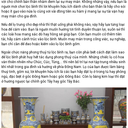
vời cho chính bản thân nhằm đem lại sự may mắn. Không những vậy, nếu bạn là
người mới chơi lộc bình thì lời khuyên hữu ích dành cho bản thân là hãy cho sỏi
hoặc ít gạo vào nửa lọ cùng với vài đồng tiền xu hàm ý mang lại sự tài vận hay
may mắn cho gia đình.
Nếu để lọ trưng cho đẹp nhà thì thật uổng phải không nào, vậy hãy lựa từng loại
hoa để cắm vào. Bạn là người muốn hướng tới tình duyên thuận lợi, suôn sẻ thì
các loài hoa mang sắc đỏ hay hồng sẽ giúp bạn. Còn bạn muốn có thêm tiền
tài, hãy cắm cành trúc vào lộc bình. Muốn may mắn trong công việc, sự nghiệp,
bạn chỉ cần để đao hoặc kiếm vào lọ lộc bình gốm.
Ngoài chức năng phong thuỷ từ lộc bình ra, bạn còn phải biết cách đặt làm sao
để lộc bình phát huy hết tác dụng phong thuỷ của mình. Những chiếc lọ có hoa
văn thiên nhiên như Chúc, Cúc, Tùng,… thì nên bố trí tại nơi tập trung nhiều sinh
khí nhất trong gia đình và hướng về phía Đông Nam. Lọ của bạn được làm bằng
thuỷ tinh, gốm sứ, lời khuyên hữu ích là các bạn hãy đặt lọ ở trong tủ hay phòng
ngủ, đặc biệt ở góc Đông Nam hoặc góc Đông Bắc. Còn lọ bằng kim loại thì đặt
ở hướng ngược lại chính góc Tây hay góc Tây Bắc.