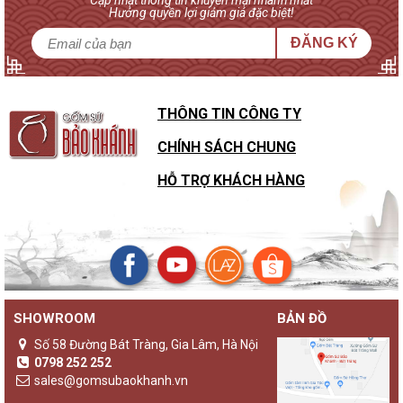
Cập nhật thông tin khuyến mại nhanh nhất
Hưởng quyền lợi giảm giá đặc biệt!
ĐĂNG KÝ
THÔNG TIN CÔNG TY
CHÍNH SÁCH CHUNG
HỖ TRỢ KHÁCH HÀNG
SHOWROOM
BẢN ĐỒ
Số 58 Đường Bát Tràng, Gia Lâm, Hà Nội
0798 252 252
sales@gomsubaokhanh.vn