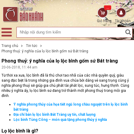
...
Giỏ hàng
Tài khoản
Trang chủ
Tin tức
Phong thuỷ: ý nghĩa của lọ lộc bình gốm sứ Bát tràng
Phong thuỷ: ý nghĩa của lọ lộc bình gốm sứ Bát tràng
20-06-2018, 11:44 am
Từ thời xa xưa, lộc bình đã là thú chơi tao nhã của các nhà quyền quý, giàu
sang đặc biệt là trong những gia đình vua chúa bởi dáng vẻ sang trọng cùng ý
nghĩa phong thuỷ sẽ giúp gia chủ phát tài phát lộc, sung túc, hưng thịnh. Cùng
nhiều ý nghĩa ấy, lọ lộc bình sứ đang trở thành mốt phong thuỷ trong mỗi gia
đình.
Ý nghĩa phong thủy của họa tiết ngũ long chầu nguyệt trên lọ lộc bình
bát tràng
Địa chỉ bán lọ lộc bình Bát Tràng uy tín, chất lượng
Lộc bình Tùng Công – món quà tặng phong thủy ý nghĩa
Lọ lộc bình là gì?