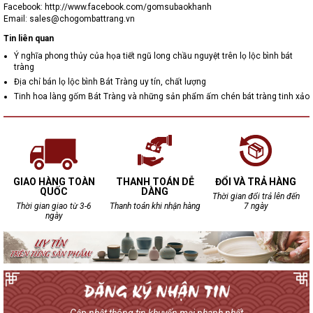
Facebook: http://www.facebook.com/gomsubaokhanh
Email: sales@chogombattrang.vn
Tin liên quan
Ý nghĩa phong thủy của họa tiết ngũ long chầu nguyệt trên lọ lộc bình bát
tràng
Địa chỉ bán lọ lộc bình Bát Tràng uy tín, chất lượng
Tinh hoa làng gốm Bát Tràng và những sản phẩm ấm chén bát tràng tinh xảo
GIAO HÀNG TOÀN
THANH TOÁN DỄ
ĐỔI VÀ TRẢ HÀNG
QUỐC
DÀNG
Thời gian đổi trả lên đến
Thời gian giao từ 3-6
Thanh toán khi nhận hàng
7 ngày
ngày