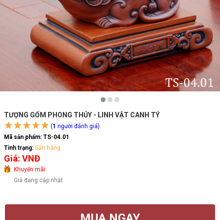
TƯỢNG GỐM PHONG THỦY - LINH VẬT CANH TÝ
(
1
người đánh giá)
Mã sản phẩm:
TS-04.01
Tình trạng:
Sẵn hàng
Giá: VNĐ
Khuyến mãi:
Giá đang cập nhật
MUA NGAY