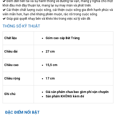
Đem đến tiền tài và sự hanh thông về đường tài vận, mang ý nghĩa cho một
khởi đầu mới đầy thuận lợi, mang lại sự may mắn và phát triển.
Cải thiện chất lượng cuộc sống, cải thiện cuộc sống gia đình hạnh phúc và
viên mãn hơn, hạn chế những phiền muộn, rắc rối trong cuộc sống.
Giúp giải quyết nhạy bén và khéo léo trong việc xử lý vấn đề.
THÔNG SỐ KỸ THUẬT
Chất liệu
Gốm cao cấp Bát Tràng
Chiều dài
27 cm
Chiều cao
15,5 cm
Chiều rộng
17 cm
Giá sản phẩm chưa bao gồm phí vận chuyển
Ghi chú
Sản phẩm KHÔNG kèm đế
ĐẶC ĐIỂM NỔI BẬT