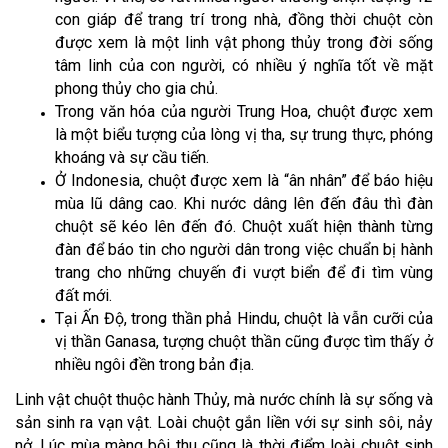
con giáp để trang trí trong nhà, đồng thời chuột còn
được xem là một linh vật phong thủy trong đời sống
tâm linh của con người, có nhiều ý nghĩa tốt về mặt
phong thủy cho gia chủ.
Trong văn hóa của người Trung Hoa, chuột được xem
là một biểu tượng của lòng vị tha, sự trung thực, phóng
khoáng và sự cầu tiến.
Ở Indonesia, chuột được xem là “ân nhân” để báo hiệu
mùa lũ dâng cao. Khi nước dâng lên đến đâu thì đàn
chuột sẽ kéo lên đến đó. Chuột xuất hiện thành từng
đàn để báo tin cho người dân trong việc chuẩn bị hành
trang cho những chuyến đi vượt biển để đi tìm vùng
đất mới.
Tại Ấn Độ, trong thần phả Hindu, chuột là vẫn cưỡi của
vị thần Ganasa, tượng chuột thần cũng được tìm thấy ở
nhiều ngôi đền trong bản địa.
Linh vật chuột thuộc hành Thủy, mà nước chính là sự sống và
sản sinh ra vạn vật. Loài chuột gắn liền với sự sinh sôi, nảy
nở. Lúc mùa màng bội thu cũng là thời điểm loài chuột sinh