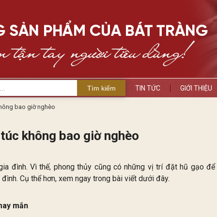
Tìm kiếm
TIN TỨC
GIỚI THIỆU
 không bao giờ nghèo
g túc không bao giờ nghèo
 gia đình. Vì thế, phong thủy cũng có những vị trí đặt hũ gạo để
ình. Cụ thể hơn, xem ngay trong bài viết dưới đây.
 may mắn