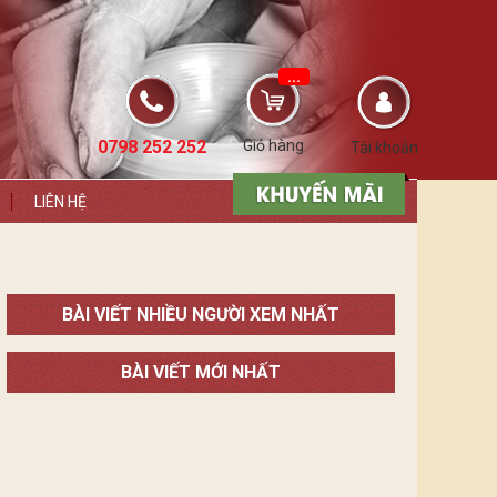
...
0798 252 252
Giỏ hàng
Tài khoản
LIÊN HỆ
BÀI VIẾT NHIỀU NGƯỜI XEM NHẤT
BÀI VIẾT MỚI NHẤT