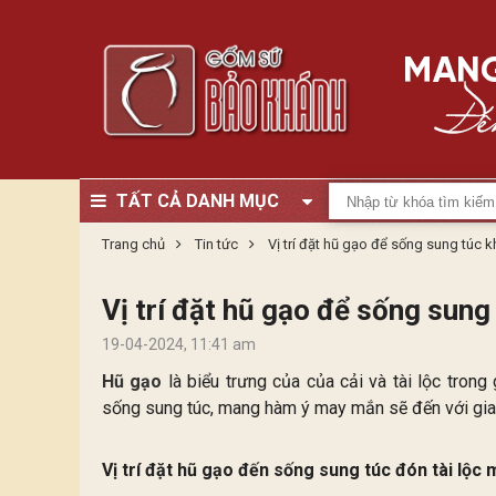
TẤT CẢ DANH MỤC
Trang chủ
Tin tức
Vị trí đặt hũ gạo để sống sung túc
Vị trí đặt hũ gạo để sống sun
19-04-2024, 11:41 am
Hũ gạo
là biểu trưng của của cải và tài lộc trong
sống sung túc, mang hàm ý may mắn sẽ đến với gia đ
Vị trí đặt hũ gạo đến sống sung túc đón tài lộc