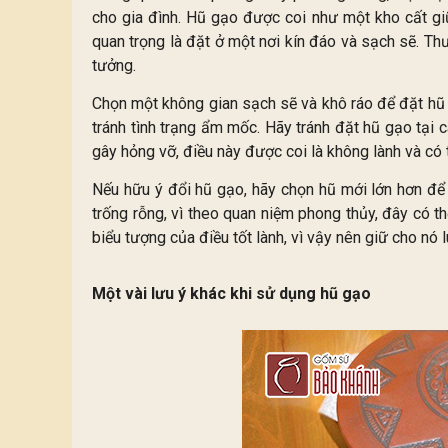
cho gia đình. Hũ gạo được coi như một kho cất giữ t
quan trọng là đặt ở một nơi kín đáo và sạch sẽ. Th
tưởng.
Chọn một không gian sạch sẽ và khô ráo để đặt hũ g
tránh tình trạng ẩm mốc. Hãy tránh đặt hũ gạo tại c
gây hỏng vỡ, điều này được coi là không lành và có 
Nếu hữu ý đổi hũ gạo, hãy chọn hũ mới lớn hơn để 
trống rỗng, vì theo quan niệm phong thủy, đây có t
biểu tượng của điều tốt lành, vì vậy nên giữ cho nó 
Một vài lưu ý khác khi sử dụng hũ gạo