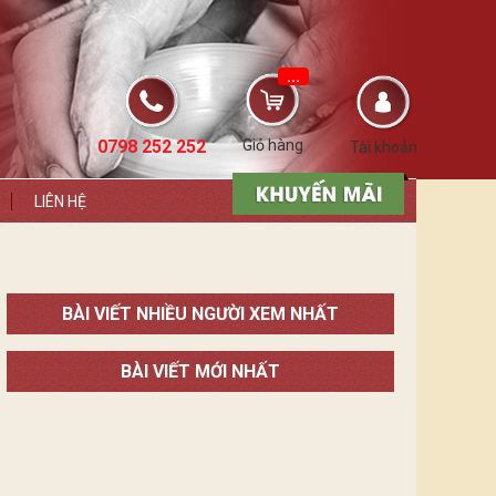
...
0798 252 252
Giỏ hàng
Tài khoản
LIÊN HỆ
BÀI VIẾT NHIỀU NGƯỜI XEM NHẤT
BÀI VIẾT MỚI NHẤT