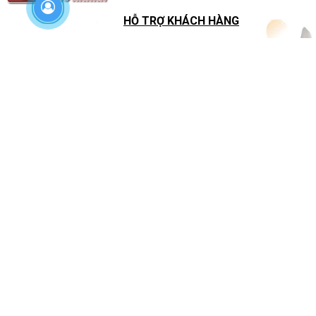
HỖ TRỢ KHÁCH HÀNG
SHOWROOM
BẢN ĐỒ
Số 58 Đường Bát Tràng, Gia Lâm, Hà Nội
0798 252 252
sales@gomsubaokhanh.vn
CÔNG TY TNHH GỐM SỨ BẢO KHÁNH
Địa chỉ: Xóm 1, Giang Cao, Bát Tràng, Hà Nội
Điện thoại:
024 36715 195