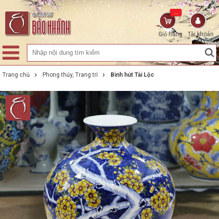
...
Giỏ hàng
Tài khoản
Trang chủ
Phong thủy, Trang trí
Bình hút Tài Lộc