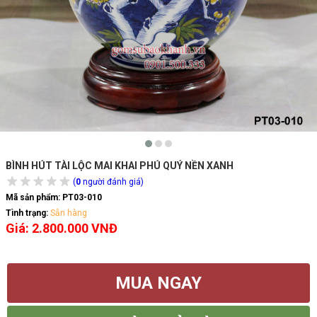
BÌNH HÚT TÀI LỘC MAI KHAI PHÚ QUÝ NỀN XANH
(
0
người đánh giá)
Mã sản phẩm:
PT03-010
Tình trạng:
Sẵn hàng
Giá: 2.800.000 VNĐ
MUA NGAY