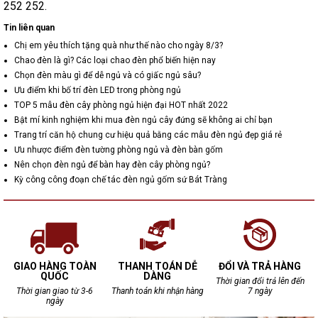
252 252.
Tin liên quan
Chị em yêu thích tặng quà như thế nào cho ngày 8/3?
Chao đèn là gì? Các loại chao đèn phổ biến hiện nay
Chọn đèn màu gì để dễ ngủ và có giấc ngủ sâu?
Ưu điểm khi bố trí đèn LED trong phòng ngủ
TOP 5 mẫu đèn cây phòng ngủ hiện đại HOT nhất 2022
Bật mí kinh nghiệm khi mua đèn ngủ cây đứng sẽ không ai chỉ bạn
Trang trí căn hộ chung cư hiệu quả bằng các mẫu đèn ngủ đẹp giá rẻ
Ưu nhược điểm đèn tường phòng ngủ và đèn bàn gốm
Nên chọn đèn ngủ để bàn hay đèn cây phòng ngủ?
Kỳ công công đoạn chế tác đèn ngủ gốm sứ Bát Tràng
GIAO HÀNG TOÀN
THANH TOÁN DỄ
ĐỔI VÀ TRẢ HÀNG
QUỐC
DÀNG
Thời gian đổi trả lên đến
Thời gian giao từ 3-6
Thanh toán khi nhận hàng
7 ngày
ngày