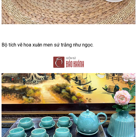
Bộ tích vẽ hoa xuân men sứ trắng như ngọc.