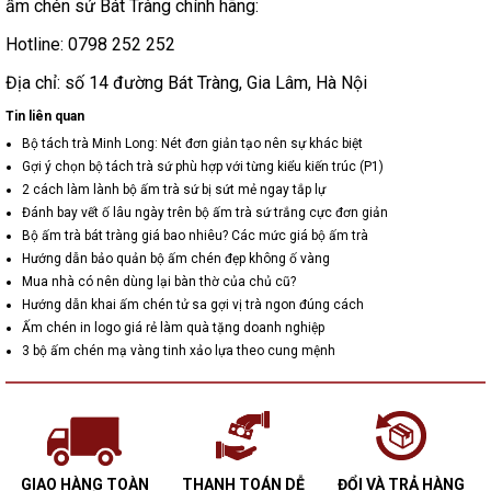
ấm chén sứ Bát Tràng chính hãng:
Hotline: 0798 252 252
Địa chỉ: số 14 đường Bát Tràng, Gia Lâm, Hà Nội
Tin liên quan
Bộ tách trà Minh Long: Nét đơn giản tạo nên sự khác biệt
Gợi ý chọn bộ tách trà sứ phù hợp với từng kiểu kiến trúc (P1)
2 cách làm lành bộ ấm trà sứ bị sứt mẻ ngay tắp lự
Đánh bay vết ố lâu ngày trên bộ ấm trà sứ trắng cực đơn giản
Bộ ấm trà bát tràng giá bao nhiêu? Các mức giá bộ ấm trà
Hướng dẫn bảo quản bộ ấm chén đẹp không ố vàng
Mua nhà có nên dùng lại bàn thờ của chủ cũ?
Hướng dẫn khai ấm chén tử sa gợi vị trà ngon đúng cách
Ấm chén in logo giá rẻ làm quà tặng doanh nghiệp
3 bộ ấm chén mạ vàng tinh xảo lựa theo cung mệnh
GIAO HÀNG TOÀN
THANH TOÁN DỄ
ĐỔI VÀ TRẢ HÀNG