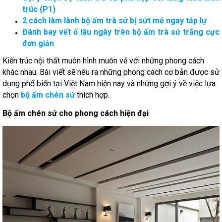
trúc (P1)
2 cách làm lành bộ ấm trà sứ bị sứt mẻ ngay tắp lự
Đánh bay vết ố lâu ngày trên bộ ấm trà sứ trắng cực
đơn giản
Kiến trúc nội thất muôn hình muôn vẻ với những phong cách
khác nhau. Bài viết sẽ nêu ra những phong cách cơ bản được sử
dụng phổ biến tại Việt Nam hiện nay và những gợi ý về việc lựa
chọn
bộ ấm chén sứ
thích hợp.
Bộ ấm chén sứ cho phong cách hiện đại