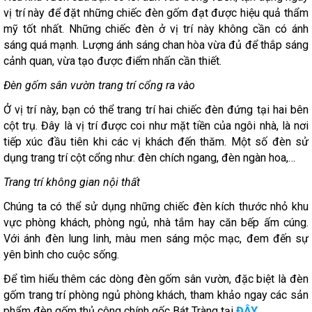
vị trí này để đặt những chiếc đèn gốm đạt được hiệu quả thẩm
mỹ tốt nhất. Những chiếc đèn ở vị trí này không cần có ánh
sáng quá mạnh. Lượng ánh sáng chan hòa vừa đủ để thắp sáng
cảnh quan, vừa tạo được điểm nhấn cần thiết.
Đèn gốm sân vườn trang trí cổng ra vào
Ở vị trí này, bạn có thể trang trí hai chiếc đèn đứng tại hai bên
cột trụ. Đây là vị trí được coi như mặt tiền của ngôi nhà, là nơi
tiếp xúc đầu tiên khi các vị khách đến thăm. Một số đèn sử
dụng trang trí cột cổng như: đèn chích ngang, đèn ngàn hoa,…
Trang trí không gian nội thất
Chúng ta có thể sử dụng những chiếc đèn kích thước nhỏ khu
vực phòng khách, phòng ngủ, nhà tắm hay căn bếp ấm cúng.
Với ánh đèn lung linh, màu men sáng mộc mạc, đem đến sự
yên bình cho cuộc sống.
Để tìm hiểu thêm các dòng đèn gốm sân vườn, đặc biệt là đèn
gốm trang trí phòng ngủ phòng khách, tham khảo ngay các sản
phẩm đèn gốm thủ công chính gốc Bát Tràng tại
ĐÂY
.