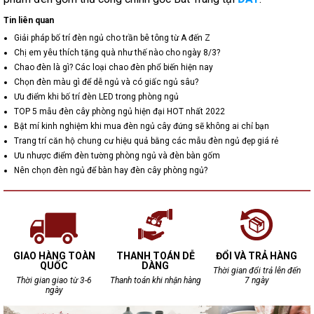
Tin liên quan
Giải pháp bố trí đèn ngủ cho trần bê tông từ A đến Z
Chị em yêu thích tặng quà như thế nào cho ngày 8/3?
Chao đèn là gì? Các loại chao đèn phổ biến hiện nay
Chọn đèn màu gì để dễ ngủ và có giấc ngủ sâu?
Ưu điểm khi bố trí đèn LED trong phòng ngủ
TOP 5 mẫu đèn cây phòng ngủ hiện đại HOT nhất 2022
Bật mí kinh nghiệm khi mua đèn ngủ cây đứng sẽ không ai chỉ bạn
Trang trí căn hộ chung cư hiệu quả bằng các mẫu đèn ngủ đẹp giá rẻ
Ưu nhược điểm đèn tường phòng ngủ và đèn bàn gốm
Nên chọn đèn ngủ để bàn hay đèn cây phòng ngủ?
GIAO HÀNG TOÀN
THANH TOÁN DỄ
ĐỔI VÀ TRẢ HÀNG
QUỐC
DÀNG
Thời gian đổi trả lên đến
Thời gian giao từ 3-6
Thanh toán khi nhận hàng
7 ngày
ngày