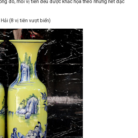
ong đó, mỗi vị tiên đều được khắc họa theo những nét đặc
Hải (8 vị tiên vượt biển)