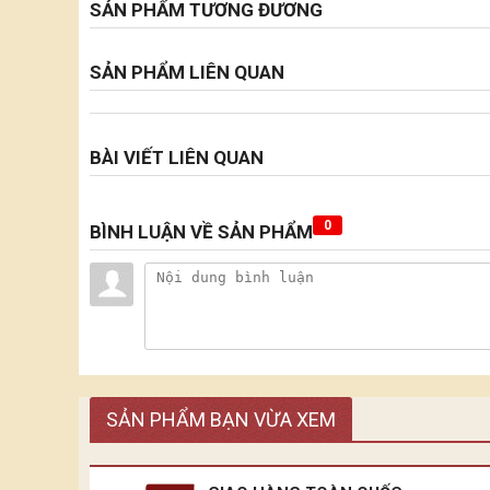
SẢN PHẨM TƯƠNG ĐƯƠNG
SẢN PHẨM LIÊN QUAN
BÀI VIẾT LIÊN QUAN
0
BÌNH LUẬN VỀ SẢN PHẨM
SẢN PHẨM BẠN VỪA XEM