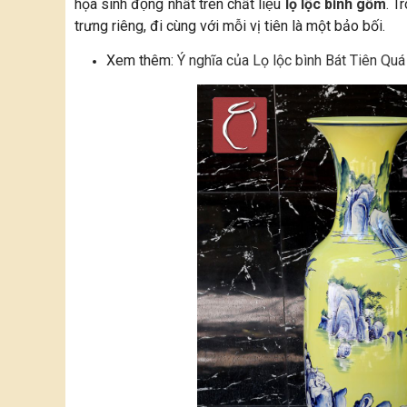
họa sinh động nhất trên chất liệu
lọ lộc bình gốm
.
Tr
trưng riêng, đi cùng với mỗi vị tiên là một bảo bối.
Xem thêm:
Ý nghĩa của Lọ lộc bình Bát Tiên Quá 