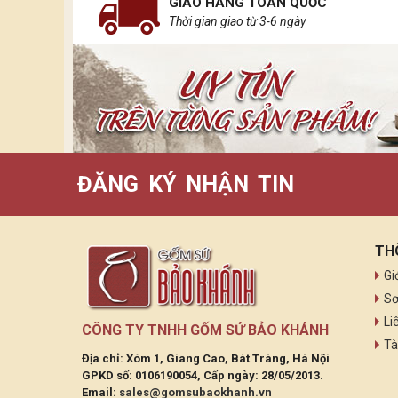
GIAO HÀNG TOÀN QUỐC
Thời gian giao từ 3-6 ngày
ĐĂNG KÝ NHẬN TIN
TH
Gi
Sơ
Li
CÔNG TY TNHH GỐM SỨ BẢO KHÁNH
Tà
Địa chỉ: Xóm 1, Giang Cao, Bát Tràng, Hà Nội
GPKD số: 0106190054, Cấp ngày: 28/05/2013.
Email:
sales@gomsubaokhanh.vn