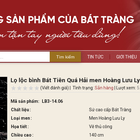
Tìm kiếm
TIN TỨC
GIỚI THIỆU
Lọ lộc bình Bát Tiên Quá Hải men Hoàng Lưu L
(Viết đánh giá) |
Tình trạng:
Sẵn hàng
| Lượt xem:
5
Mã sản phẩm:
LB3-14.06
Chất liệu
Sứ cao cấp Bát Tràng
Loại men
Men Hoàng Lưu Ly
Họa tiết
Vẽ thủ công
Chiều cao
140 cm