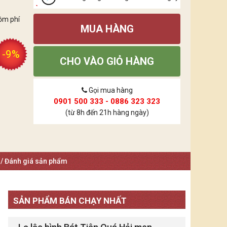
ồm phí
MUA HÀNG
-9%
CHO VÀO GIỎ HÀNG
Gọi mua hàng
0901 500 333 - 0886 323 323
(từ 8h đến 21h hàng ngày)
 / Đánh giá sản phẩm
SẢN PHẨM BÁN CHẠY NHẤT