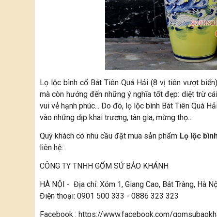
Lọ lộc bình cổ Bát Tiên Quá Hải (8 vị tiên vượt biển
mà còn hướng đến những ý nghĩa tốt đẹp: diệt trừ cá
vui vẻ hạnh phúc... Do đó, lọ lộc bình Bát Tiên Quá 
vào những dịp khai trương, tân gia, mừng thọ…
Quý khách có nhu cầu đặt mua sản phẩm
Lọ lộc bìn
liên hệ:
CÔNG TY TNHH GỐM SỨ BẢO KHÁNH
HÀ NỘI - Địa chỉ: Xóm 1, Giang Cao, Bát Tràng, Hà N
Điện thoại: 0901 500 333 - 0886 323 323
Facebook : https://www.facebook.com/gomsubaokh