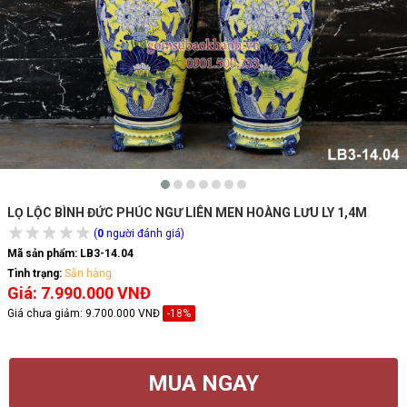
LỌ LỘC BÌNH ĐỨC PHÚC NGƯ LIÊN MEN HOÀNG LƯU LY 1,4M
(
0
người đánh giá)
Mã sản phẩm:
LB3-14.04
Tình trạng:
Sẵn hàng
Giá: 7.990.000 VNĐ
Giá chưa giảm:
9.700.000 VNĐ
-18%
MUA NGAY