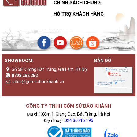
CHÍNH SÁCH CHUNG
HỖ TRỢ KHÁCH HÀNG
SHOWROOM
BẢN ĐỒ
Số 58 Đường Bát Tràng, Gia Lâm, Hà Nội
0798 252 252
sales@gomsubaokhanh.vn
CÔNG TY TNHH GỐM SỨ BẢO KHÁNH
Địa chỉ: Xóm 1, Giang Cao, Bát Tràng, Hà Nội
Điện thoại:
024 36715 195