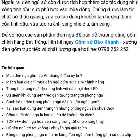
Ngoài ra, đèn ngủ sứ còn được tích hợp thêm các tác dụng như
xông tinh dầu cực phù hợp vào mùa đông. Chúng được làm từ
chất sứ thấu quang, vừa có tác dụng khuếch tán hương thơm
của tinh dầu, vừa tạo ra ánh sáng nhẹ dịu, ấm cúng.
Để sở hữu các sản phẩm đèn ngủ để bàn dễ thương bằng gốm
chính hãng Bát Tràng, liên hệ ngay
Gốm sứ Bảo Khánh
- xưởng
đèn gốm trực tiếp và chất lượng qua hotline: 0798 252 252.
Tin liên quan
Mua đèn ngủ gốm sứ An Giang ở đâu uy tín?
Mách bạn địa chỉ mua đèn ngủ gốm sứ giá rẻ chính hãng
Trang trí phòng ngủ đẹp lung linh với các loại đèn LED
Ưu điểm khi dùng đèn treo gắn tường trang trí phòng ngủ
Cách bố trí đèn trong phòng ngủ để có giấc ngủ ngon?
Tại sao bạn dùng đèn trang trí nhưng phòng ngủ vẫn chưa đẹp?
Công suất đèn ngủ là bao nhiêu để không tốn điện?
TOP 8++ đèn ngủ hoa sen sang trọng tốt cho phong thủy
Để đèn ngủ có tốt không - chuyên gia giải thích
Bừng sáng phòng ngủ mùa hè bằng đèn ngủ cắm tường gốm sứ cao cấp