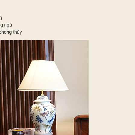
g
ng ngủ
phong thủy