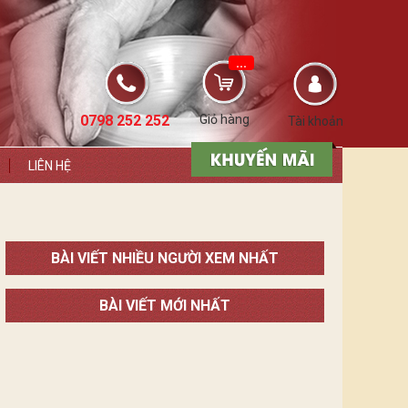
...
0798 252 252
Giỏ hàng
Tài khoản
LIÊN HỆ
BÀI VIẾT NHIỀU NGƯỜI XEM NHẤT
BÀI VIẾT MỚI NHẤT