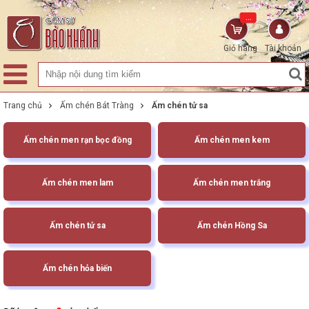
...
Giỏ hàng
Tài khoản
Trang chủ
Ấm chén Bát Tràng
Ấm chén tử sa
Ấm chén men rạn bọc đồng
Ấm chén men kem
Ấm chén men lam
Ấm chén men trắng
Ấm chén tử sa
Ấm chén Hồng Sa
Ấm chén hỏa biến