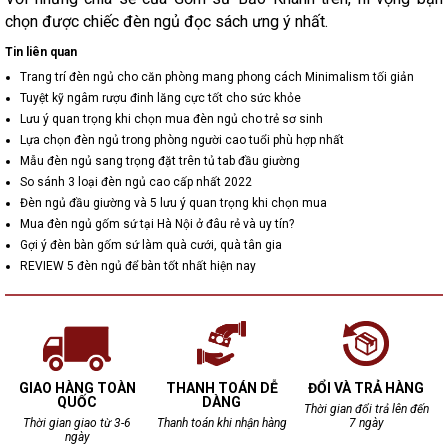
chọn được chiếc đèn ngủ đọc sách ưng ý nhất.
Tin liên quan
Trang trí đèn ngủ cho căn phòng mang phong cách Minimalism tối giản
Tuyệt kỹ ngâm rượu đinh lăng cực tốt cho sức khỏe
Lưu ý quan trọng khi chọn mua đèn ngủ cho trẻ sơ sinh
Lựa chọn đèn ngủ trong phòng người cao tuổi phù hợp nhất
Mẫu đèn ngủ sang trọng đặt trên tủ tab đầu giường
So sánh 3 loại đèn ngủ cao cấp nhất 2022
Đèn ngủ đầu giường và 5 lưu ý quan trọng khi chọn mua
Mua đèn ngủ gốm sứ tại Hà Nội ở đâu rẻ và uy tín?
Gợi ý đèn bàn gốm sứ làm quà cưới, quà tân gia
REVIEW 5 đèn ngủ để bàn tốt nhất hiện nay
GIAO HÀNG TOÀN
THANH TOÁN DỄ
ĐỔI VÀ TRẢ HÀNG
QUỐC
DÀNG
Thời gian đổi trả lên đến
Thời gian giao từ 3-6
Thanh toán khi nhận hàng
7 ngày
ngày