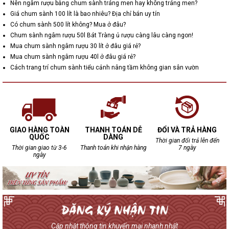
Nên ngâm rượu bằng chum sành tráng men hay không tráng men?
Giá chum sành 100 lít là bao nhiêu? Địa chỉ bán uy tín
Có chum sành 500 lít không? Mua ở đâu?
Chum sành ngâm rượu 50l Bát Tràng ủ rượu càng lâu càng ngon!
Mua chum sành ngâm rượu 30 lít ở đâu giá rẻ?
Mua chum sành ngâm rượu 40l ở đâu giá rẻ?
Cách trang trí chum sành tiểu cảnh nâng tầm không gian sân vườn
GIAO HÀNG TOÀN
THANH TOÁN DỄ
ĐỔI VÀ TRẢ HÀNG
QUỐC
DÀNG
Thời gian đổi trả lên đến
Thời gian giao từ 3-6
Thanh toán khi nhận hàng
7 ngày
ngày
Cập nhật thông tin khuyến mại nhanh nhất