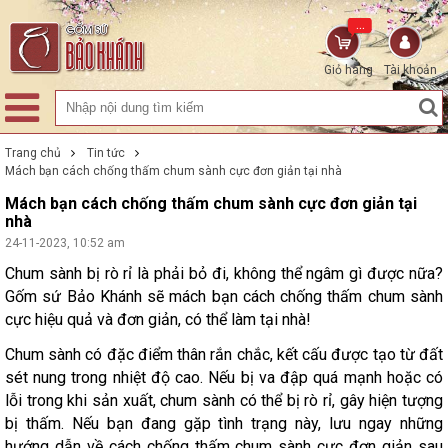
...
Giỏ hàng
Tài khoản
Trang chủ
Tin tức
Mách bạn cách chống thấm chum sành cực đơn giản tại nhà
Mách bạn cách chống thấm chum sành cực đơn giản tại
nhà
24-11-2023, 10:52 am
Chum sành bị rò rỉ là phải bỏ đi, không thể ngâm gì được nữa?
Gốm sứ Bảo Khánh sẽ mách bạn cách chống thấm chum sành
cực hiệu quả và đơn giản, có thể làm tại nhà!
Chum sành có đặc điểm thân rắn chắc, kết cấu được tạo từ đất
sét nung trong nhiệt độ cao. Nếu bị va đập quá mạnh hoặc có
lỗi trong khi sản xuất, chum sành có thể bị rò rỉ, gây hiện tượng
bị thấm. Nếu bạn đang gặp tình trạng này, lưu ngay những
hướng dẫn về cách chống thấm chum sành cực đơn giản sau