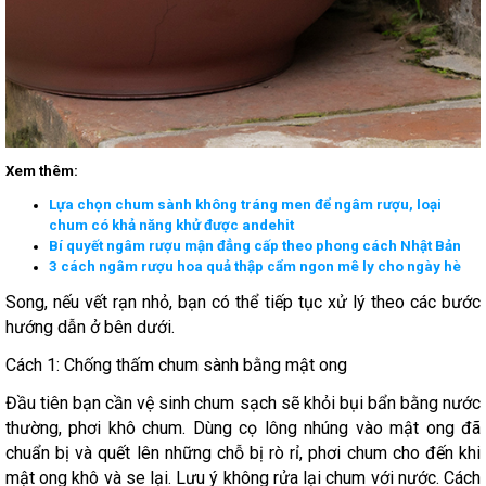
Xem thêm:
Lựa chọn chum sành không tráng men để ngâm rượu, loại
chum có khả năng khử được andehit
Bí quyết ngâm rượu mận đẳng cấp theo phong cách Nhật Bản
3 cách ngâm rượu hoa quả thập cẩm ngon mê ly cho ngày hè
Song, nếu vết rạn nhỏ, bạn có thể tiếp tục xử lý theo các bước
hướng dẫn ở bên dưới.
Cách 1: Chống thấm chum sành bằng mật ong
Đầu tiên bạn cần vệ sinh chum sạch sẽ khỏi bụi bẩn bằng nước
thường, phơi khô chum. Dùng cọ lông nhúng vào mật ong đã
chuẩn bị và quết lên những chỗ bị rò rỉ, phơi chum cho đến khi
mật ong khô và se lại. Lưu ý không rửa lại chum với nước. Cách