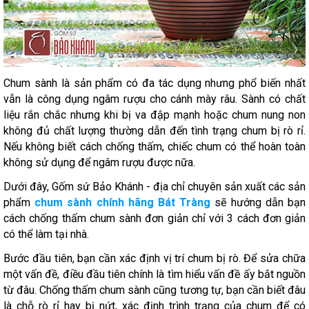
Chum sành là sản phẩm có đa tác dụng nhưng phổ biến nhất
vẫn là công dụng ngâm rượu cho cánh mày râu. Sành có chất
liệu rắn chắc nhưng khi bị va đập mạnh hoặc chum nung non
không đủ chất lượng thường dẫn đến tình trạng chum bị rò rỉ.
Nếu không biết cách chống thấm, chiếc chum có thể hoàn toàn
không sử dụng để ngâm rượu được nữa.
Dưới đây, Gốm sứ Bảo Khánh - địa chỉ chuyên sản xuất các sản
phẩm
chum sành chính hãng Bát Tràng
sẽ hướng dẫn bạn
cách chống thấm chum sành đơn giản chỉ với 3 cách đơn giản
có thể làm tại nhà.
Bước đầu tiên, bạn cần xác định vị trí chum bị rò. Để sửa chữa
một vấn đề, điều đầu tiên chính là tìm hiểu vấn đề ấy bắt nguồn
từ đâu. Chống thấm chum sành cũng tương tự, bạn cần biết đâu
là chỗ rò rỉ hay bị nứt, xác định trình trạng của chum để có