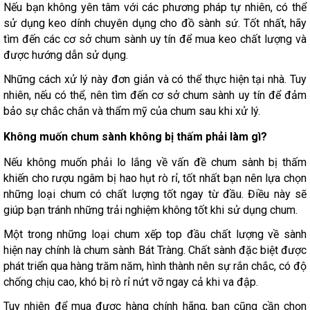
Nếu bạn không yên tâm với các phương pháp tự nhiên, có thể
sử dụng keo dính chuyên dụng cho đồ sành sứ. Tốt nhất, hãy
tìm đến các cơ sở chum sành uy tín để mua keo chất lượng và
được hướng dẫn sử dụng.
Những cách xử lý này đơn giản và có thể thực hiện tại nhà. Tuy
nhiên, nếu có thể, nên tìm đến cơ sở chum sành uy tín để đảm
bảo sự chắc chắn và thẩm mỹ của chum sau khi xử lý.
Không muốn chum sành không bị thấm phải làm gì?
Nếu không muốn phải lo lắng về vấn đề chum sành bị thấm
khiến cho rượu ngâm bị hao hụt rò rỉ, tốt nhất bạn nên lựa chọn
những loại chum có chất lượng tốt ngay từ đầu. Điều này sẽ
giúp bạn tránh những trải nghiệm không tốt khi sử dụng chum.
Một trong những loại chum xếp top đầu chất lượng về sành
hiện nay chính là chum sành Bát Tràng. Chất sành đặc biệt được
phát triển qua hàng trăm năm, hình thành nên sự rắn chắc, có độ
chống chịu cao, khó bị rò rỉ nứt vỡ ngay cả khi va đập.
Tuy nhiên để mua được hàng chính hãng, bạn cũng cần chọn