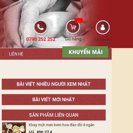
...
0798 252 252
Giỏ hàng
Tài khoản
LIÊN HỆ
BÀI VIẾT NHIỀU NGƯỜI XEM NHẤT
BÀI VIẾT MỚI NHẤT
SẢN PHẨM LIÊN QUAN
Khay mứt men kem hoa đào đỏ 4 ngăn
Mã :
KM-27.4