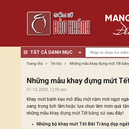
TẤT CẢ DANH MỤC
Trang chủ
Tin tức
Những mẫu khay đựng mứt Tết bằng 
Những mẫu khay đựng mứt Tết 
31-12-2020, 12:00 am
Khay mứt bánh kẹo mở đầu một năm mới ngọt ngào
sang trọng lịch lãm hoặc lựa chọn làm món quà tặn
những mẫu
khay đựng mứt Tết bằng sứ
sau đây!
Những bộ khay mứt Tết Bát Tràng đẹp ngấ