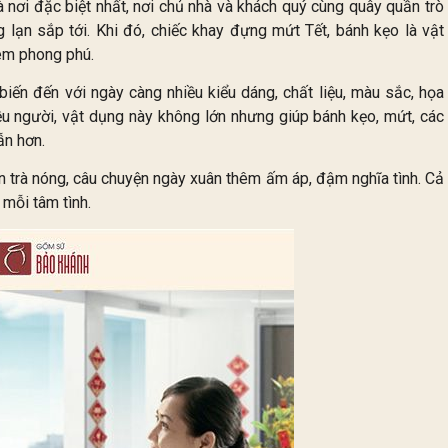
là nơi đặc biệt nhất, nơi chủ nhà và khách quý cùng quây quần trò
 lạn sắp tới. Khi đó, chiếc khay đựng mứt Tết, bánh kẹo là vật
hêm phong phú.
iến đến với ngày càng nhiều kiểu dáng, chất liệu, màu sắc, họa
hiều người, vật dụng này không lớn nhưng giúp bánh kẹo, mứt, các
ẫn hơn.
 trà nóng, câu chuyện ngày xuân thêm ấm áp, đậm nghĩa tình. Cả
mỗi tâm tình.