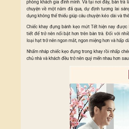
phòng khách gia đình mình. Và tại nơi đây, bàn trà 
chuyện về một năm đã qua, dự định tương lai sáng
dụng không thể thiếu giúp câu chuyện kéo dài và t
Chiếc khay đựng bánh kẹo mứt Tết hiện nay được b
tiết để trở nên nổi bật hơn trên bàn trà. Đối với n
loại hạt trở nên ngon mắt, ngon miệng hơn và hấp d
Nhấm nháp chiếc kẹo đựng trong khay rồi nhấp chén
chủ nhà và khách đều trở nên quý mến nhau hơn sau 