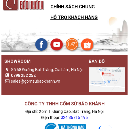
CHÍNH SÁCH CHUNG
HỖ TRỢ KHÁCH HÀNG
SHOWROOM
BẢN ĐỒ
Số 58 Đường Bát Tràng, Gia Lâm, Hà Nội
0798 252 252
sales@gomsubaokhanh.vn
CÔNG TY TNHH GỐM SỨ BẢO KHÁNH
Địa chỉ: Xóm 1, Giang Cao, Bát Tràng, Hà Nội
Điện thoại:
024 36715 195