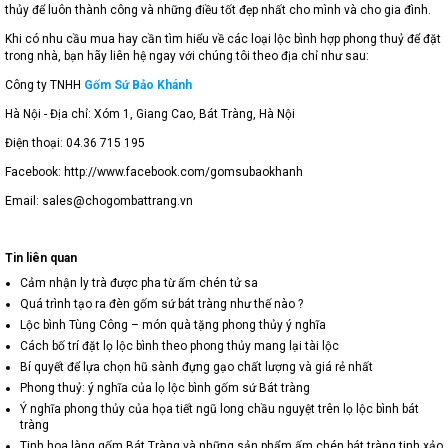
thủy để luôn thành công và những điều tốt đẹp nhất cho mình và cho gia đình.
Khi có nhu cầu mua hay cần tìm hiểu về các loại lộc bình hợp phong thuỷ để đặt
trong nhà, bạn hãy liên hệ ngay với chúng tôi theo địa chỉ như sau:
Công ty TNHH
Gốm Sứ Bảo Khánh
Hà Nội - Địa chỉ: Xóm 1, Giang Cao, Bát Tràng, Hà Nội
Điện thoại: 04.36 715 195
Facebook: http://www.facebook.com/gomsubaokhanh
Email: sales@chogombattrang.vn
Tin liên quan
Cảm nhận ly trà được pha từ ấm chén tử sa
Quá trình tạo ra đèn gốm sứ bát tràng như thế nào ?
Lộc bình Tùng Công – món quà tặng phong thủy ý nghĩa
Cách bố trí đặt lọ lộc bình theo phong thủy mang lại tài lộc
Bí quyết để lựa chọn hũ sành đựng gạo chất lượng và giá rẻ nhất
Phong thuỷ: ý nghĩa của lọ lộc bình gốm sứ Bát tràng
Ý nghĩa phong thủy của họa tiết ngũ long chầu nguyệt trên lọ lộc bình bát
tràng
Tinh hoa làng gốm Bát Tràng và những sản phẩm ấm chén bát tràng tinh xảo