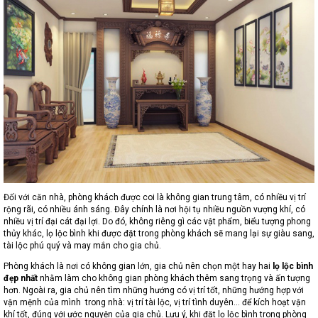
Đối với căn nhà, phòng khách được coi là không gian trung tâm, có nhiều vị trí
rộng rãi, có nhiều ánh sáng. Đây chính là nơi hội tụ nhiều nguồn vượng khí, có
nhiều vị trí đại cát đại lợi. Do đó, không riêng gì các vật phẩm, biểu tượng phong
thủy khác, lọ lộc bình khi được đặt trong phòng khách sẽ mang lại sự giàu sang,
tài lộc phú quý và may mắn cho gia chủ.
Phòng khách là nơi có không gian lớn, gia chủ nên chọn một hay hai
lọ lộc bình
đẹp nhất
nhằm làm cho không gian phòng khách thêm sang trọng và ấn tượng
hơn. Ngoài ra, gia chủ nên tìm những hướng có vị trí tốt, những hướng hợp với
vận mệnh của mình trong nhà: vị trí tài lộc, vị trí tình duyên… để kích hoạt vận
khí tốt, đúng với ước nguyện của gia chủ. Lưu ý, khi đặt lọ lộc bình trong phòng