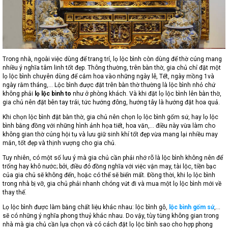
Trong nhà, ngoài việc dùng để trang trí, lọ lộc bình còn dùng để thờ cúng mang
nhiều ý nghĩa tâm linh tốt đẹp. Thông thường, trên bàn thờ, gia chủ chỉ đặt một
lọ lộc bình chuyên dùng để cắm hoa vào những ngày lễ, Tết, ngày mồng 1và
ngày rằm tháng,… Lộc bình được đặt trên bàn thờ thường là lộc bình nhỏ chứ
không phải
lọ lộc bình to
như ở phòng khách. Và khi đặt lọ lộc bình lên bàn thờ,
gia chủ nên đặt bên tay trái, tức hướng đông, hướng tây là hướng đặt hoa quả.
Khi chọn lộc bình đặt bàn thờ, gia chủ nên chọn lọ lộc bình gốm sứ, hay lọ lộc
bình bằng đồng với những hình ảnh họa tiết, hoa văn,… điều này vừa làm cho
không gian thờ cúng hội tụ và lưu giữ sinh khí tốt đẹp vừa mang lại nhiều may
mắn, tốt đẹp và thịnh vượng cho gia chủ.
Tuy nhiên, có một số lưu ý mà gia chủ cần phải nhớ rõ là lộc bình không nên để
trống hay khô nước; bởi, điều đó đồng nghĩa với việc vận may, tài lộc, tiền bạc
của gia chủ sẽ không đến, hoặc có thể sẽ biến mất. Đồng thời, khi lọ lộc bình
trong nhà bị vỡ, gia chủ phải nhanh chóng vứt đi và mua một lọ lộc bình mới về
thay thế.
Lọ lộc bình được làm bằng chất liệu khác nhau: lộc bình gỗ,
lộc bình gốm sứ
,…
sẽ có những ý nghĩa phong thuỷ khác nhau. Do vậy, tùy từng không gian trong
nhà mà gia chủ cần lựa chọn và có cách đặt lọ lộc bình sao cho hợp phong