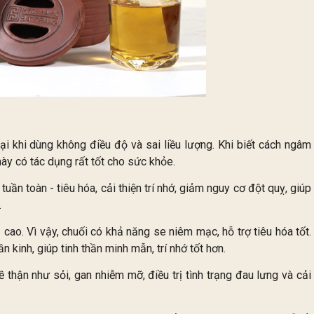
ại khi dùng không điều độ và sai liều lượng. Khi biết cách ngâm
này có tác dụng rất tốt cho sức khỏe.
uần toàn - tiêu hóa, cải thiện trí nhớ, giảm nguy cơ đột quỵ, giúp
.
cao. Vì vậy, chuối có khả năng se niêm mạc, hỗ trợ tiêu hóa tốt.
ần kinh, giúp tinh thần minh mẫn, trí nhớ tốt hơn.
 thận như sỏi, gan nhiễm mỡ, điều trị tình trạng đau lưng và cải