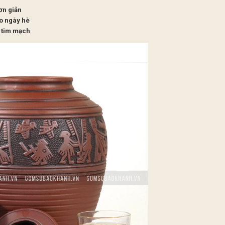
ơn giản
o ngày hè
 tim mạch