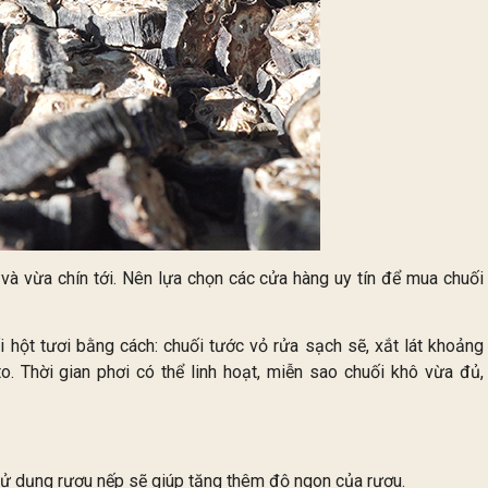
 và vừa chín tới. Nên lựa chọn các cửa hàng uy tín để mua chuối
i hột tươi bằng cách: chuối tước vỏ rửa sạch sẽ, xắt lát khoảng
 Thời gian phơi có thể linh hoạt, miễn sao chuối khô vừa đủ,
Sử dụng rượu nếp sẽ giúp tăng thêm độ ngon của rượu.