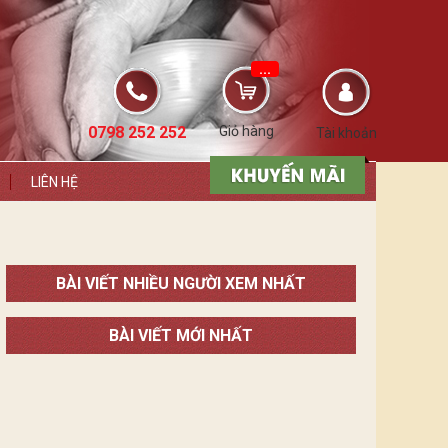
...
0798 252 252
Giỏ hàng
Tài khoản
LIÊN HỆ
BÀI VIẾT NHIỀU NGƯỜI XEM NHẤT
BÀI VIẾT MỚI NHẤT