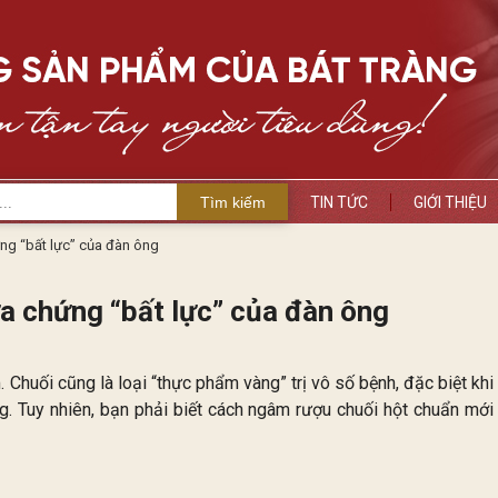
Tìm kiếm
TIN TỨC
GIỚI THIỆU
ng “bất lực” của đàn ông
a chứng “bất lực” của đàn ông
. Chuối cũng là loại “thực phẩm vàng” trị vô số bệnh, đặc biệt khi
g. Tuy nhiên, bạn phải biết cách ngâm rượu chuối hột chuẩn mới