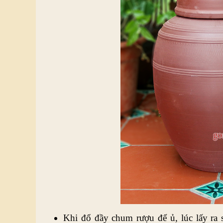
Khi đổ đầy chum rượu để ủ, lúc lấy ra s