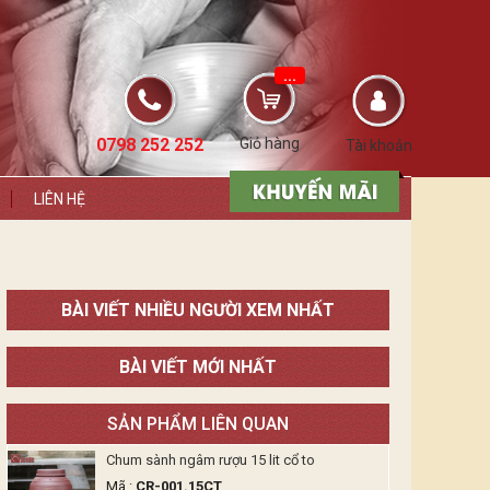
...
0798 252 252
Giỏ hàng
Tài khoản
LIÊN HỆ
BÀI VIẾT NHIỀU NGƯỜI XEM NHẤT
BÀI VIẾT MỚI NHẤT
SẢN PHẨM LIÊN QUAN
Chum sành ngâm rượu 15 lit cổ to
Mã :
CR-001.15CT