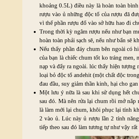
khoảng 0.5L) điều này là hoàn toàn bình
rượu vào ủ những độc tố của rượu đã đượ
vì thế phần rượu đổ vào sở hữu hao đi chút
Trong thời kỳ ngâm rượu nếu như bạn muố
hoàn toàn phải sạch sẽ, nếu như bẩn sẽ 
Nếu thấy phần đáy chum bên ngoài có hiệ
của bạn là chiếc chum tốt ko tráng men, 
nạp và đẩy ra ngoài. lúc thấy hiện tượng 
loại bỏ độc tố andehit (một chất độc tro
đau đầu, suy giảm thần kinh, hại cho gan
Một lưu ý nữa là sau khi sử dụng hết ch
sau đó. Mà nên rửa lại chum rồi mở nắp r
là làm mới lại chum, khôi phục lại tính k
2 vào ủ. Lúc này ủ rượu lần 2 tính năn
tiếp theo sau đó làm tương tự như vậy rất 