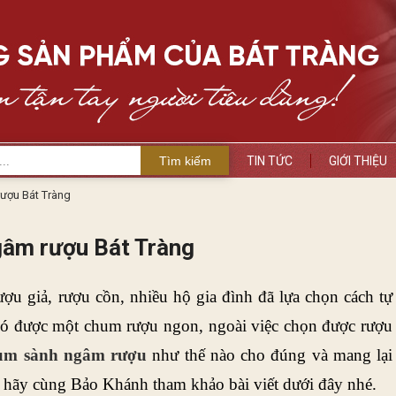
Tìm kiếm
TIN TỨC
GIỚI THIỆU
ượu Bát Tràng
âm rượu Bát Tràng
u giả, rượu cồn, nhiều hộ gia đình đã lựa chọn cách tự 
có được một chum rượu ngon, ngoài việc chọn được rượu 
um sành ngâm rượu
 như thế nào cho đúng và mang lại 
ậy hãy cùng Bảo Khánh tham khảo bài viết dưới đây nhé. 