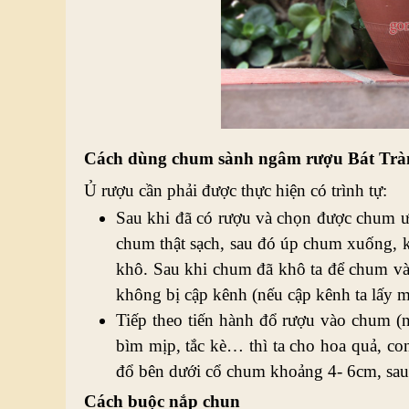
Cách dùng chum sành ngâm rượu Bát Trà
Ủ rượu cần phải được thực hiện có trình tự:
Sau khi đã có rượu và chọn được chum ưng
chum thật sạch, sau đó úp chum xuống, 
khô. Sau khi chum đã khô ta để chum và
không bị cập kênh (nếu cập kênh ta lấy m
Tiếp theo tiến hành đổ rượu vào chum (n
bìm mịp, tắc kè… thì ta cho hoa quả, con
đổ bên dưới cổ chum khoảng 4- 6cm, sau 
Cách buộc nắp chun