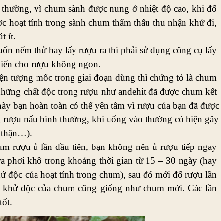
 thường, vì chum sành được nung ở nhiệt độ cao, khi đổ 
c hoạt tính trong sành chum thẩm thấu thu nhận khử đi, 
 ít. 
n nếm thử hay lấy rượu ra thì phải sử dụng công cụ lấy 
khiến cho rượu không ngon. 
n tượng mốc trong giai đoạn dùng thì chứng tỏ là chum 
những chất độc trong rượu như andehit đã được chum kết 
này bạn hoàn toàn có thể yên tâm vì rượu của bạn đã được 
ng rượu nấu bình thường, khi uống vào thường có hiện gây 
 thận…). 
um rượu ủ lần đầu tiên, bạn không nên ủ rượu tiếp ngay 
a phơi khô trong khoảng thời gian từ 15 – 30 ngày (hay 
hử độc của hoạt tính trong chum), sau đó mới đổ rượu lần 
g khử độc của chum cũng giống như chum mới. Các lần 
tốt.