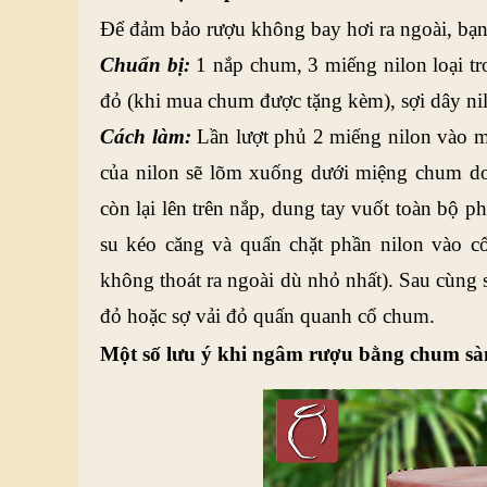
Để đảm bảo rượu không bay hơi ra ngoài, bạn
Chuẩn bị:
 1 nắp chum, 3 miếng nilon loại tro
đỏ (khi mua chum được tặng kèm), sợi dây ni
Cách làm:
 Lần lượt phủ 2 miếng nilon vào m
của nilon sẽ lõm xuống dưới miệng chum do
còn lại lên trên nắp, dung tay vuốt toàn bộ 
su kéo căng và quấn chặt phần nilon vào c
không thoát ra ngoài dù nhỏ nhất). Sau cùng 
đỏ hoặc sợ vải đỏ quấn quanh cổ chum.
Một số lưu ý khi ngâm rượu bằng chum sà