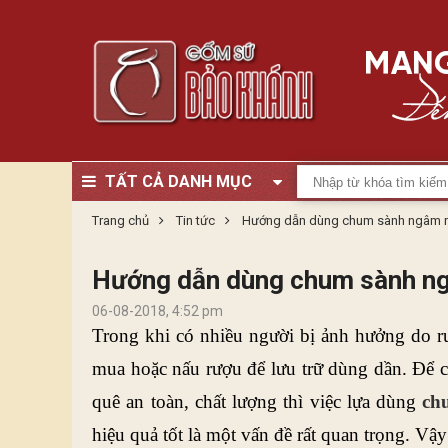
TẤT CẢ DANH MỤC
Trang chủ
Tin tức
Hướng dẫn dùng chum sành ngâm r
Hướng dẫn dùng chum sành ng
06-08-2018, 4:52 pm
Trong khi có nhiều người bị ảnh hưởng do rượ
mua hoặc nấu rượu để lưu trữ dùng dần. Để 
quê an toàn, chất lượng thì việc lựa dùng 
ch
hiệu quả tốt là một vấn đề rất quan trọng. V