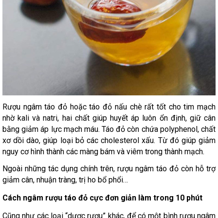
Rượu ngâm táo đỏ hoặc táo đỏ nấu chè rất tốt cho tim mạch
nhờ kali và natri, hai chất giúp huyết áp luôn ổn định, giữ cân
bằng giảm áp lực mạch máu. Táo đỏ còn chứa polyphenol, chất
xơ dồi dào, giúp loại bỏ các cholesterol xấu. Từ đó giúp giảm
nguy cơ hình thành các màng bám và viêm trong thành mạch.
Ngoài những tác dụng chính trên, rượu ngâm táo đỏ còn hỗ trợ
giảm cân, nhuận tràng, trị ho bổ phổi…
Cách ngâm rượu táo đỏ cực đơn giản làm trong 10 phút
Cũng như các loại “dược rượu” khác, để có một bình rượu ngâm