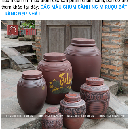
Nếu muốn tìm hiểu thêm các sản phẩm chum sành, bạn có thể
tham khảo tại đây:
CÁC MẪU CHUM SÀNH NG M RƯỢU BÁT
TRÀNG ĐẸP NHẤT.