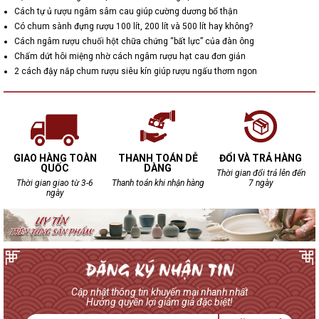
Cách tự ủ rượu ngâm sâm cau giúp cường dương bổ thận
Có chum sành đựng rượu 100 lít, 200 lít và 500 lít hay không?
Cách ngâm rượu chuối hột chữa chứng “bất lực” của đàn ông
Chấm dứt hôi miệng nhờ cách ngâm rượu hạt cau đơn giản
2 cách đậy nắp chum rượu siêu kín giúp rượu ngấu thơm ngon
GIAO HÀNG TOÀN
THANH TOÁN DỄ
ĐỔI VÀ TRẢ HÀNG
QUỐC
DÀNG
Thời gian đổi trả lên đến
Thời gian giao từ 3-6
Thanh toán khi nhận hàng
7 ngày
ngày
Cập nhật thông tin khuyến mại nhanh nhất
Hưởng quyền lợi giảm giá đặc biệt!