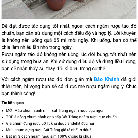
Để đạt được tác dụng tốt nhất, ngoài cách ngâm rượu táo đỏ
chuẩn, bạn cần sử dụng một cách điều độ và hợp lý. Lời khuyên
là không nên uống quá 65 ml mỗi ngày. Khi uống, bạn có thể
chia làm nhiều lần nhỏ trong ngày.
Rượu ngâm táo đỏ không nên uống lúc đói bụng, tốt nhất nên
sử dụng trong bữa ăn. Khi sử dụng điều độ và đúng liều lượng,
bạn sẽ nhận thấy sự thay đổi kì diệu trong cơ thể.
Với cách ngâm rượu táo đỏ đơn giản mà
Bảo Khánh
đã giới
thiệu trên, hi vọng bạn sẽ có được mẻ rượu ngâm ưng ý. Chúc
bạn thành công!
Tin liên quan
MỚI: Mẫu chum sành mini Bát Tràng ngâm rượu cực ngon
TOP 3 dòng chum sành cao cấp Bát Tràng ngâm rượu cực chuẩn
Giá chum đựng rượu 50 lít khử được andehit độc hại
Mua chum đựng rượu Bát Tràng giá rẻ nhất ở đâu?
Bật mí 3 cách ngâm rượu sim 100% không bị chua