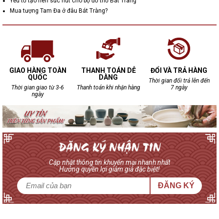
Yếu tố tạo nên sức hút cho bộ đồ thờ Bát Tràng
Mua tượng Tam Đa ở đâu Bát Tràng?
GIAO HÀNG TOÀN
THANH TOÁN DỄ
ĐỔI VÀ TRẢ HÀNG
QUỐC
DÀNG
Thời gian đổi trả lên đến
Thời gian giao từ 3-6
Thanh toán khi nhận hàng
7 ngày
ngày
Cập nhật thông tin khuyến mại nhanh nhất
Hưởng quyền lợi giảm giá đặc biệt!
ĐĂNG KÝ