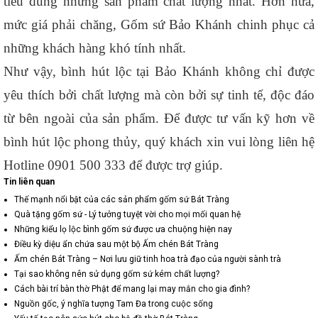
tiêu dùng những sản phẩm chất lượng nhất. Hơn nữa, 
mức giá phải chăng, Gốm sứ Bảo Khánh chinh phục cả 
những khách hàng khó tính nhất. 
Như vậy, bình hút lộc tại Bảo Khánh không chỉ được 
yêu thích bởi chất lượng mà còn bởi sự tinh tế, độc đáo 
từ bên ngoài của sản phẩm. Để được tư vấn kỹ hơn về 
bình hút lộc phong thủy, quý khách xin vui lòng liên hệ 
Hotline 0901 500 333 để được trợ giúp. 
Tin liên quan
Thế mạnh nổi bật của các sản phẩm gốm sứ Bát Tràng
Quà tặng gốm sứ - Lý tưởng tuyệt vời cho mọi mối quan hệ
Những kiểu lọ lộc bình gốm sứ được ưa chuộng hiện nay
Điều kỳ diệu ẩn chứa sau một bộ Ấm chén Bát Tràng
Ấm chén Bát Tràng – Nơi lưu giữ tinh hoa trà đạo của người sành trà
Tại sao không nên sử dụng gốm sứ kém chất lượng?
Cách bài trí bàn thờ Phật để mang lại may mắn cho gia đình?
Nguồn gốc, ý nghĩa tượng Tam Đa trong cuộc sống