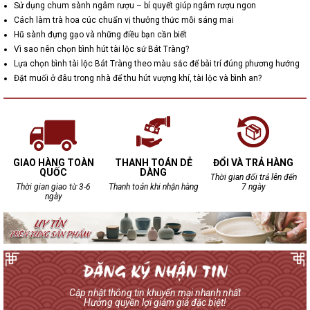
Sử dụng chum sành ngâm rượu – bí quyết giúp ngâm rượu ngon
Cách làm trà hoa cúc chuẩn vị thưởng thức mỗi sáng mai
Hũ sành đựng gạo và những điều bạn cần biết
Vì sao nên chọn bình hút tài lộc sứ Bát Tràng?
Lựa chọn bình tài lộc Bát Tràng theo màu sắc để bài trí đúng phương hướng
Đặt muối ở đâu trong nhà để thu hút vượng khí, tài lộc và bình an?
GIAO HÀNG TOÀN
THANH TOÁN DỄ
ĐỔI VÀ TRẢ HÀNG
QUỐC
DÀNG
Thời gian đổi trả lên đến
Thời gian giao từ 3-6
Thanh toán khi nhận hàng
7 ngày
ngày
Cập nhật thông tin khuyến mại nhanh nhất
Hưởng quyền lợi giảm giá đặc biệt!