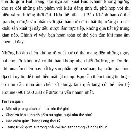
của đồ gốm Bát Tràng, đội ngũ sản xuất Bảo Khánh không ngừng
cho ra đời những sản phẩm với kiểu dáng tinh tế, phù hợp với thị
hiếu và xu hướng thời đại. Hơn thế nữa, tại Bảo Khánh bạn có thể
lựa chọn được sản phẩm với giá thành ưu đãi nhất thị trường do các
khâu sản xuất tại đây đều được làm trực tiếp, không qua bất kỳ trung
gian nào. Chính vì vậy, bạn hoàn toàn có thể yên tâm khi mua ấm
chén tại đây.
Những bộ ấm chén không rõ xuất xứ có thể mang đến những nguy
hại cho sức khỏe mà có thể bạn không nhận biết được ngay. Do đó,
khi mua ấm chén hay bất kỳ sản phẩm gốm sứ nào, bạn cần lựa chọn
địa chỉ uy tín để tránh tiền mất tật mang. Bạn cần thêm thông tin hoặc
có nhu cầu mua ấm chén sử dụng, làm quà tặng có thể liên hệ
Hotline 0901 500 333 để được tư vấn nhanh nhất.
Tin liên quan
Một số phong cách pha trà trên thế giới
Chọn và bảo quản đồ gốm sứ nghệ thuật như thế nào?
Đặc điểm gốm Thăng Long thời Lý
Trang trí đồ gốm sứ trong nhà - vẻ đẹp sang trọng và nghệ thuật