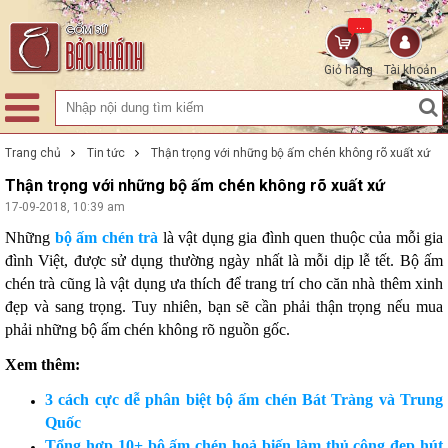
...
Giỏ hàng
Tài khoản
Trang chủ
Tin tức
Thận trọng với những bộ ấm chén không rõ xuất xứ
Thận trọng với những bộ ấm chén không rõ xuất xứ
17-09-2018, 10:39 am
Những
bộ ấm chén trà
là vật dụng gia đình quen thuộc của mỗi gia
đình Việt, được sử dụng thường ngày nhất là mỗi dịp lễ tết. Bộ ấm
chén trà cũng là vật dụng ưa thích để trang trí cho căn nhà thêm xinh
đẹp và sang trọng. Tuy nhiên, bạn sẽ cần phải thận trọng nếu mua
phải những bộ ấm chén không rõ nguồn gốc.
Xem thêm:
3 cách cực dễ phân biệt bộ ấm chén Bát Tràng và Trung
Quốc
Tổng hợp 10+ bộ ấm chén hoả biến làm thủ công đẹp hút