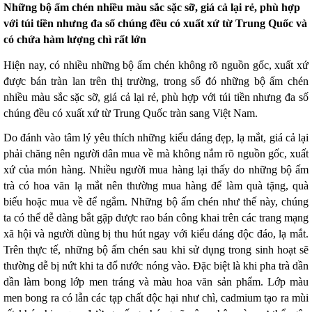
Những
bộ ấm chén nhiều màu sắc sặc sỡ, giá cả lại rẻ, phù hợp
với túi tiền nhưng đa số chúng đều có xuất xứ từ Trung Quốc và
có chứa hàm lượng chì rất lớn
Hiện nay, có nhiều những bộ ấm chén không rõ nguồn gốc, xuất xứ
được bán tràn lan trên thị trường, trong số đó những bộ ấm chén
nhiều màu sắc sặc sỡ, giá cả lại rẻ, phù hợp với túi tiền nhưng đa số
chúng đều có xuất xứ từ Trung Quốc tràn sang Việt Nam.
Do đánh vào tâm lý yêu thích những kiểu dáng đẹp, lạ mắt, giá cả lại
phải chăng nên người dân mua về mà không nắm rõ nguồn gốc, xuất
xứ của món hàng. Nhiều người mua hàng lại thấy do những bộ ấm
trà có hoa văn lạ mắt nên thường mua hàng để làm quà tặng, quà
biếu hoặc mua về để ngắm. Những bộ ấm chén như thế này, chúng
ta có thể dễ dàng bắt gặp được rao bán công khai trên các trang mạng
xã hội và người dùng bị thu hút ngay với kiểu dáng độc đáo, lạ mắt.
Trên thực tế, những bộ ấm chén sau khi sử dụng trong sinh hoạt sẽ
thường dễ bị nứt khi ta đổ nước nóng vào. Đặc biệt là khi pha trà dần
dần làm bong lớp men tráng và màu hoa văn sản phẩm. Lớp màu
men bong ra có lẫn các tạp chất độc hại như chì, cadmium tạo ra mùi