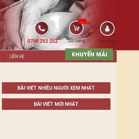
...
0798 252 252
Giỏ hàng
Tài khoản
LIÊN HỆ
BÀI VIẾT NHIỀU NGƯỜI XEM NHẤT
BÀI VIẾT MỚI NHẤT