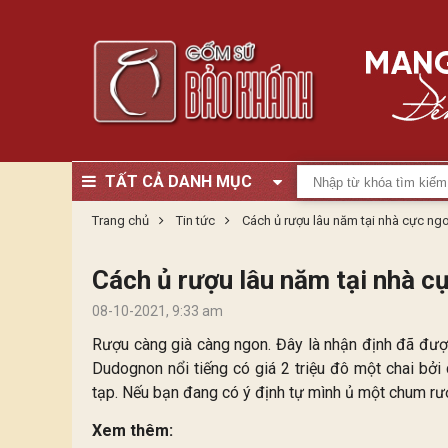
TẤT CẢ DANH MỤC
Trang chủ
Tin tức
Cách ủ rượu lâu năm tại nhà cực ngo
Cách ủ rượu lâu năm tại nhà cự
08-10-2021, 9:33 am
Rượu càng già càng ngon. Đây là nhận định đã đượ
Dudognon nổi tiếng có giá 2 triệu đô một chai bởi
tạp. Nếu bạn đang có ý định tự mình ủ một chum rượ
Xem thêm: