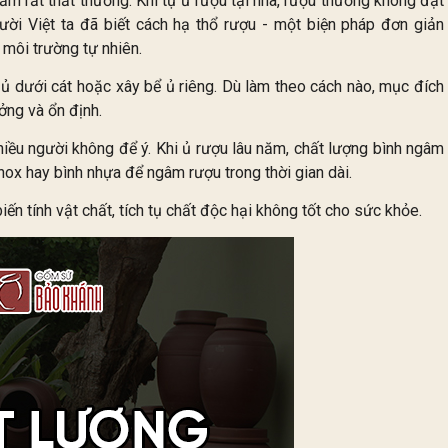
ẩm rất thất thường. Khi tự ủ rượu tại nhà, rượu thường không đạt
người Việt ta đã biết cách hạ thổ rượu - một biện pháp đơn giản
 môi trường tự nhiên.
 ủ dưới cát hoặc xây bể ủ riêng. Dù làm theo cách nào, mục đích
ởng và ổn định.
hiều người không để ý. Khi ủ rượu lâu năm, chất lượng bình ngâm
 inox hay bình nhựa để ngâm rượu trong thời gian dài.
n tính vật chất, tích tụ chất độc hại không tốt cho sức khỏe.