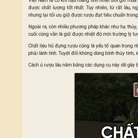
Việt Nam ta có khí hậu mang tính nhiệt đới gió mùa 
được chất lượng tốt nhất. Tuy nhiên, từ rất lâu, 
nhưng lại tối ưu giữ được rượu đạt tiêu chuẩn trong
Ngoài ra, còn nhiều phương pháp khác như hạ thủy,
cuối cùng vẫn là giữ được nhiệt độ môi trường lý tư
Chất liệu hũ đựng rượu cũng là yếu tố quan trọng n
phải lành tính. Tuyệt đối không dùng bình thủy tinh,
Cách ủ rượu lâu năm bằng các dụng cụ này dễ gây biế