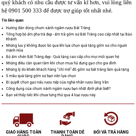
quý khách có nhu cầu được tư vấn kĩ hơn, vui lòng liên
hệ 0901 500 333 để được trợ giúp tốt nhất nhé.
Tin liên quan
Hướng dẫn dùng chum sành ngâm rượu Bát Tràng
Tổng hợp bộ ấm pha trà đẹp - ấm trà gốm sứ Bát Tràng cao cấp nhất tại Bảo
Khánh
Những lưu ý không được bỏ qua khi lựa chọn quà tặng gốm sứ cho người
mệnh Hỏa
Bộ ấm chén Bát Tràng đẹp - Quà tặng cao cấp cho mọi mối quan hệ
Những điều cần quan tâm khi chọn mua hũ đựng gạo cho gia đình
Những lý do khiến khách hàng “chỉ mê” đồ gốm sứ bát tràng làm quà tặng
5 mẫu quà tặng gốm sứ bạn nên lựa chọn
Bí quyết chọn gạo nấu rượu nếp của nghệ nhân rượu làng Vân
Công dụng của chum sành ngâm rượu bạn nhất định phải biết?
Bạn sẽ thấy tiếc khi chưa từng thử qua 4 loại rượu này
GIAO HÀNG TOÀN
THANH TOÁN DỄ
ĐỔI VÀ TRẢ HÀNG