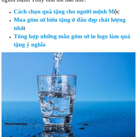
Cách chọn quà tặng cho người mệnh M
ộc
Mua gốm sứ biếu tặng ở đâu đẹp chất lượng
nhấ
t
Tổng hợp những mẫu gốm sứ in logo làm quà
tặng ý nghĩa